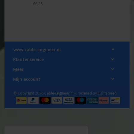
€6,28
www.cable-engineer.nl
Klantenservice
Meer
Mijn account
© Copyright 2026 Cable-Engineer.nl - Powered by
Lightspeed