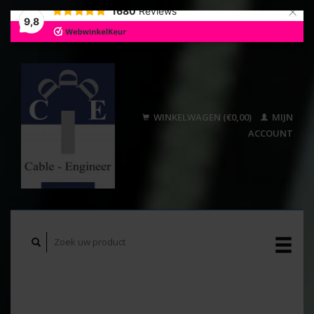
×
1680
Reviews
9,8
WINKELWAGEN (€0,00)
MIJN
ACCOUNT