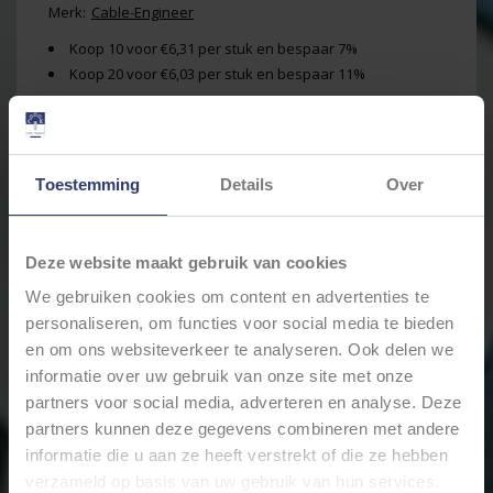
Merk:
Cable-Engineer
Koop 10 voor €6,31 per stuk en bespaar 7%
Koop 20 voor €6,03 per stuk en bespaar 11%
+
Toevoegen aan winkelwagen
-
Toestemming
Details
Over
Email ons over dit product
Aan verlanglijst toevoegen
Deze website maakt gebruik van cookies
Toevoegen om te vergelijken
We gebruiken cookies om content en advertenties te
Afdrukken
personaliseren, om functies voor social media te bieden
en om ons websiteverkeer te analyseren. Ook delen we
Informatie
Reviews
informatie over uw gebruik van onze site met onze
(0)
partners voor social media, adverteren en analyse. Deze
Artikelnummer:
CEPIB-R
partners kunnen deze gegevens combineren met andere
Voorraad:
36
Stukprijs:
€0,00 /
informatie die u aan ze heeft verstrekt of die ze hebben
verzameld op basis van uw gebruik van hun services.
Piggyback Kabelschoenen 6,3 x 0,8 voor draad 0,5