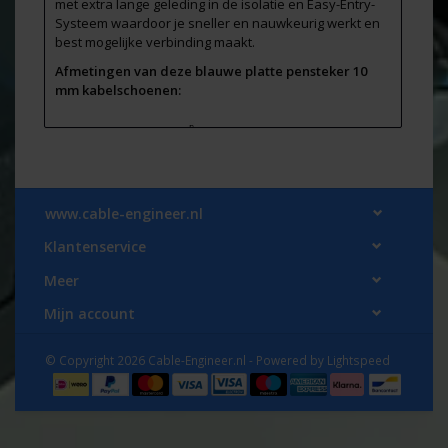
met extra lange geleding in de isolatie en Easy-Entry-
Systeem waardoor je sneller en nauwkeurig werkt en
best mogelijke verbinding maakt.
Afmetingen van deze blauwe platte pensteker 10
mm kabelschoenen:
www.cable-engineer.nl
Klantenservice
Meer
Mijn account
B = 2,3 mm
F = 10,0 mm
L = 19,8 mm
© Copyright 2026 Cable-Engineer.nl - Powered by
Lightspeed
E = 10,0 mm
D = 5,0 mm
d1 = 2,3 mm
Verpakt per 100 stuks in plastic zipper-bag.