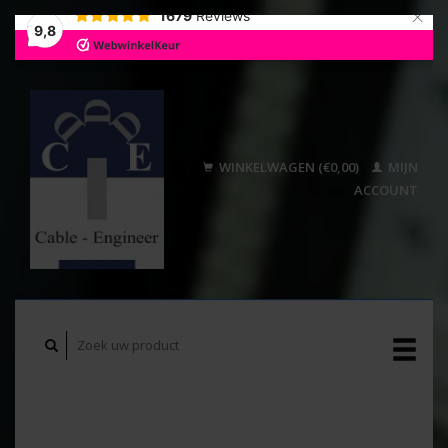
×
1679
Reviews
9,8
WINKELWAGEN (€0,00)
MIJN
ACCOUNT