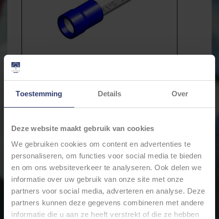
Toestemming
Details
Over
Deze website maakt gebruik van cookies
We gebruiken cookies om content en advertenties te
personaliseren, om functies voor social media te bieden
€6,21
en om ons websiteverkeer te analyseren. Ook delen we
Incl. btw
informatie over uw gebruik van onze site met onze
partners voor social media, adverteren en analyse. Deze
Levertijd: Bestellingen op ma. t/m vrij. voor 17:00 worden
partners kunnen deze gegevens combineren met andere
dezelfde dag verstuurd.
informatie die u aan ze heeft verstrekt of die ze hebben