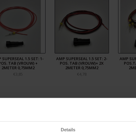
 SUPERSEAL 1.5 SET: 1-
AMP SUPERSEAL 1.5 SET: 2-
AMP SUP
POS. TAB (VROUW) +
POS. TAB (VROUW)+ 2X
POS.T
2METER 0,75MM2
2METER 0,75MM2
2ME
€3,85
€4,78
Details