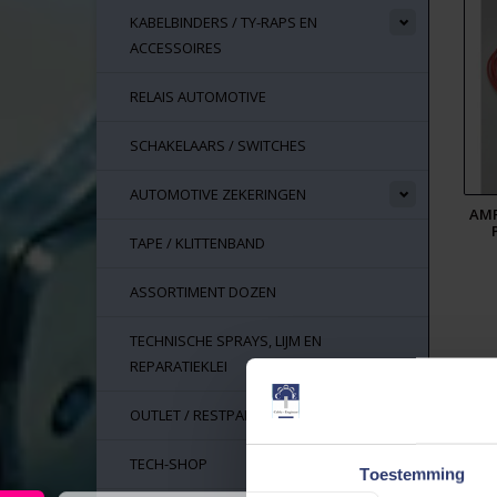
KABELBINDERS / TY-RAPS EN
ACCESSOIRES
RELAIS AUTOMOTIVE
SCHAKELAARS / SWITCHES
AUTOMOTIVE ZEKERINGEN
AMP
TAPE / KLITTENBAND
ASSORTIMENT DOZEN
TECHNISCHE SPRAYS, LIJM EN
REPARATIEKLEI
OUTLET / RESTPARTIJEN
TECH-SHOP
Toestemming