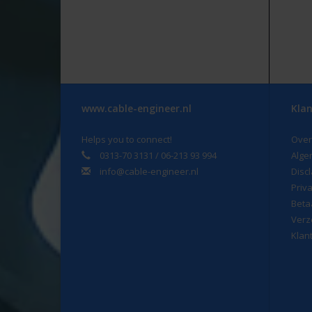
www.cable-engineer.nl
Klan
Helps you to connect!
Over
0313-70 3131 / 06-213 93 994
Alge
info@cable-engineer.nl
Disc
Priv
Beta
Verz
Klan