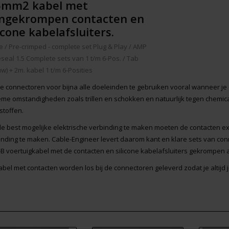
5mm2 kabel met
ngekrompen contacten en
licone kabelafsluiters.
e
/
Pre-crimped - complete set Plug & Play
/
AMP
seal 1.5 Complete sets van 1 t/m 6-Pos.
/
Tab
w) + 2m. kabel 1 t/m 6-Posities
le connectoren voor bijna alle doeleinden te gebruiken vooral wanneer je
eme omstandigheden zoals trillen en schokken en natuurlijk tegen chemica
stoffen.
e best mogelijke elektrische verbinding te maken moeten de contacten
inding te maken. Cable-Engineer levert daarom kant en klare sets van co
-B voertuigkabel met de contacten en silicone kabelafsluiters gekrompen 
abel met contacten worden los bij de connectoren geleverd zodat je altij