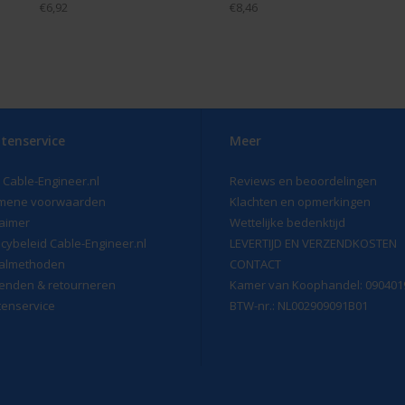
€6,92
€8,46
tenservice
Meer
 Cable-Engineer.nl
Reviews en beoordelingen
mene voorwaarden
Klachten en opmerkingen
laimer
Wettelijke bedenktijd
acybeleid Cable-Engineer.nl
LEVERTIJD EN VERZENDKOSTEN
almethoden
CONTACT
enden & retourneren
Kamer van Koophandel: 090401
tenservice
BTW-nr.: NL002909091B01