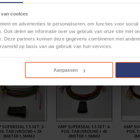
 van cookies
P SUPERSEAL 1.5 SET:
AMP SUPERSEAL 1.5 SET: 6-
AMP SUP
ent en advertenties te personaliseren, om functies voor social
B (VROUW) 5-POS. + 5X
POS. TAB (VROUW) + 6X
POS.
. Ook delen we informatie over uw gebruik van onze site met on
2METER 0,75MM2
2METER 0,75MM2
2M
e. Deze partners kunnen deze gegevens combineren met andere i
€8,83
€9,99
erzameld op basis van uw gebruik van hun services.
Aanpassen
 SUPERSEAL 1.5 SET: 3-
AMP SUPERSEAL 1.5 SET: 4-
AMP SUP
OS. TAB (VROUW) + 3X
POS. TAB (VROUW) + 4X
POS. T
2METER 1,5MM2
2METER 1,5MM2
2M