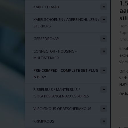
1,
KABEL / DRAAD
aa
si
KABELSCHOENEN / ADEREINDHULZEN /
STEKKERS
Hom
Supe
GEREEDSCHAP
(vrou
Idea
CONNECTOR - HOUSING -
extr
MULTISTEKKER
vloei
PRE-CRIMPED - COMPLETE SET PLUG
Om d
& PLAY
verb
FLRY
RIBBELBUIS / MANTELBUIS /
De k
ISOLATIESLANGEN ACCESSOIRES
VLECHTKOUS OF BESCHERMKOUS
KRIMPKOUS