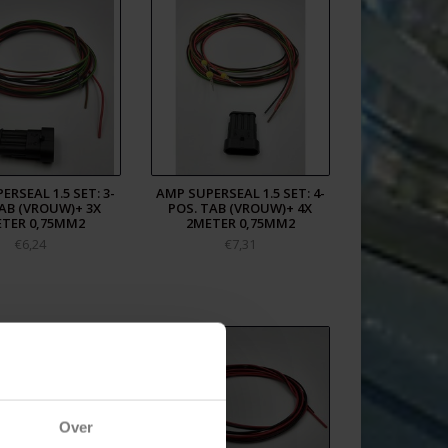
ERSEAL 1.5 SET: 3-
AMP SUPERSEAL 1.5 SET: 4-
AB (VROUW)+ 3X
POS. TAB (VROUW)+ 4X
TER 0,75MM2
2METER 0,75MM2
€6,24
€7,31
Over