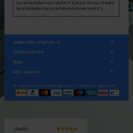
Los te bestellen voor slechts € 3,20 per doosje of extra
bij te bestellen bij onze kabelschoenen voor € 3,-
Het doosje is 117 mm breed, 94mm diep en 28 mm hoog
EAN 5733439113922 / RAACO Artikelnummer: 113922
www.cable-engineer.nl
Klantenservice
Meer
Mijn account
© Copyright 2026 Cable-Engineer.nl - Powered by
Lightspeed