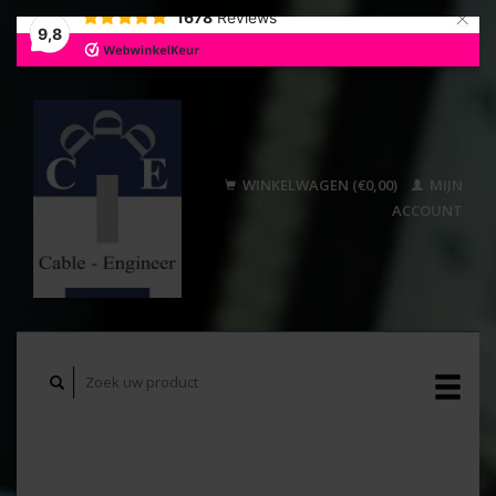
×
1678
Reviews
9,8
WINKELWAGEN (€0,00)
MIJN
ACCOUNT