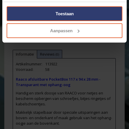
Toestaan
Email ons over dit product
Aan verlanglijst toevoegen
Aanpassen
Toevoegen om te vergelijken
Afdrukken
Informatie
Reviews
(0)
Artikelnummer:
113922
Voorraad:
58
Raaco afsluitbare PocketBox 117 x 94 x 28 mm -
Transparant met ophang-oog
Handig en sterk doosje van RAACO voor netjes en
bescherm opbergen van schroefjes, bitjes ringetjes of
kabelschoentjes.
Makkelijk stapelbaar door speciale uitsparingen aan
boven- en onderkant of maak gebruik van het ophang-
oogje aan de bovenkant.