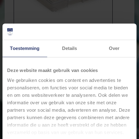
Toestemming
Details
Over
Deze website maakt gebruik van cookies
We gebruiken cookies om content en advertenties te
personaliseren, om functies voor social media te bieden
€3,19
Incl. btw
en om ons websiteverkeer te analyseren. Ook delen we
informatie over uw gebruik van onze site met onze
partners voor social media, adverteren en analyse. Deze
Levertijd: Bestellingen op ma. t/m vrij. voor 17:00 worden
partners kunnen deze gegevens combineren met andere
dezelfde dag verstuurd.
informatie die u aan ze heeft verstrekt of die ze hebben
+
Toevoegen aan winkelwagen
verzameld op basis van uw gebruik van hun services.
-