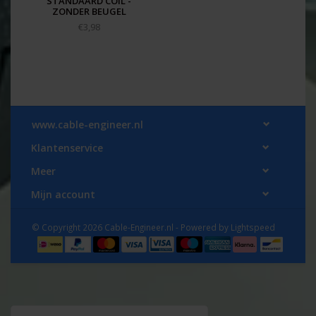
STANDAARD COIL -
ZONDER BEUGEL
€3,98
www.cable-engineer.nl
Klantenservice
Meer
Mijn account
© Copyright 2026 Cable-Engineer.nl - Powered by
Lightspeed