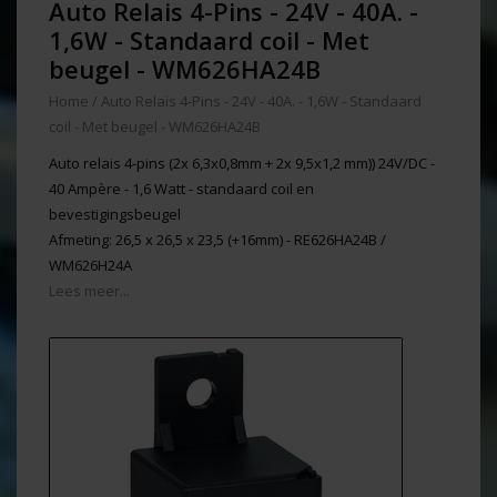
Auto Relais 4-Pins - 24V - 40A. -
1,6W - Standaard coil - Met
beugel - WM626HA24B
Home
/
Auto Relais 4-Pins - 24V - 40A. - 1,6W - Standaard
coil - Met beugel - WM626HA24B
Auto relais 4-pins (2x 6,3x0,8mm + 2x 9,5x1,2 mm)) 24V/DC -
40 Ampère - 1,6 Watt - standaard coil en
bevestigingsbeugel
Afmeting: 26,5 x 26,5 x 23,5 (+16mm) - RE626HA24B /
WM626H24A
Lees meer...