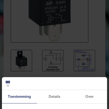
€4,08
Incl. btw
Toestemming
Details
Over
Levertijd: Bestellingen op ma. t/m vrij. voor 17:00 worden
dezelfde dag verstuurd.