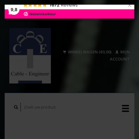
×
1672
Reviews
9,8
WINKELWAGEN (€0,00)
MIJN
ACCOUNT