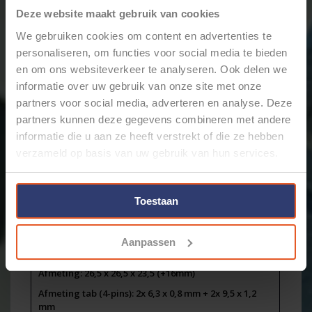
Merk:
SIMA
Deze website maakt gebruik van cookies
+
Toevoegen aan winkelwagen
-
We gebruiken cookies om content en advertenties te
personaliseren, om functies voor social media te bieden
en om ons websiteverkeer te analyseren. Ook delen we
informatie over uw gebruik van onze site met onze
Email ons over dit product
partners voor social media, adverteren en analyse. Deze
Aan verlanglijst toevoegen
partners kunnen deze gegevens combineren met andere
Toevoegen om te vergelijken
informatie die u aan ze heeft verstrekt of die ze hebben
Afdrukken
verzameld op basis van uw gebruik van hun services.
Informatie
Reviews
(0)
Toestaan
Artikelnummer:
RE626HA24B
Voorraad:
69
Autorelais 4-Pins - 24V - 40A. - 1,6W - Standaard coil -
Aanpassen
met beugel - WM626H 24 A
Afmeting: 26,5 x 26,5 x 23,5 (+16mm)
Afmeting tab (4-pins): 2x 6,3 x 0,8 mm + 2x 9,5 x 1,2
mm