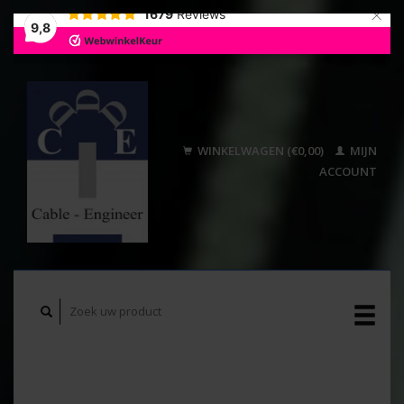
×
1679
Reviews
9,8
WINKELWAGEN (€0,00)
MIJN
ACCOUNT