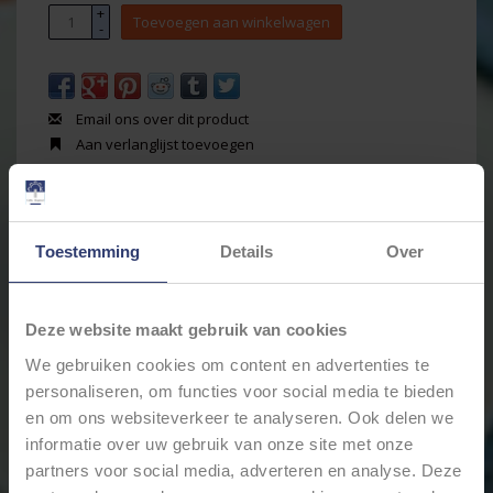
+
Toevoegen aan winkelwagen
-
Email ons over dit product
Aan verlanglijst toevoegen
Toevoegen om te vergelijken
Afdrukken
Toestemming
Details
Over
Informatie
Reviews
(0)
Artikelnummer:
RE620 12CBD
Voorraad:
71
Deze website maakt gebruik van cookies
Autorelais 5-Pins - 12V - 40A. - 1,6W - Coil met diode -
We gebruiken cookies om content en advertenties te
met beugel - WM620 12CD
personaliseren, om functies voor social media te bieden
Afmeting: 26,5 x 26,5 x 24,5 (+16mm)
en om ons websiteverkeer te analyseren. Ook delen we
Afmeting tab (5-pins) 6,3 x 0,8 mm
informatie over uw gebruik van onze site met onze
RE620 12CBD
partners voor social media, adverteren en analyse. Deze