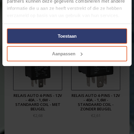
partners kunnen deze gegevens combineren met andere
informatie die u aan ze heeft verstrekt of die ze hebben
verzameld op basis van uw gebruik van hun services.
Gerelateerde producten
Toestaan
Aanpassen
RELAIS AUTO 4-PINS - 12V
RELAIS AUTO 4-PINS - 12V
- 40A. - 1,6W -
- 40A. - 1,6W -
STANDAARD COIL - MET
STANDAARD COIL -
BEUGEL
ZONDER BEUGEL
€2,68
€2,61