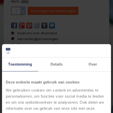
Merk:
SIMA
+
Toevoegen aan winkelwagen
-
Email ons over dit product
Aan verlanglijst toevoegen
Toevoegen om te vergelijken
Afdrukken
Toestemming
Details
Over
Informatie
Reviews
(0)
Artikelnummer:
RE62024CB
Voorraad:
143
Deze website maakt gebruik van cookies
Autorelais 5-Pins - 24V - 20A./15A. - 1,6W - Standaard
We gebruiken cookies om content en advertenties te
coil - met bevestigingsbeugel - WM62024C
personaliseren, om functies voor social media te bieden
Afmeting: 26,5 x 26,4 x 24,5 (+ 16mm)
en om ons websiteverkeer te analyseren. Ook delen we
Afmeting tab (5-pins): 5x 6,3 x 0,8 mm
informatie over uw gebruik van onze site met onze