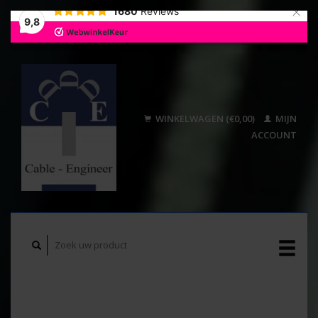
×
1680
Reviews
9,8
WINKELWAGEN (€0,00)
MIJN
ACCOUNT