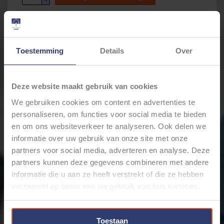
-
Email ons over dit product
Toestemming
Details
Over
Aan verlanglijst toevoegen
Toevoegen om te vergelijken
Afdrukken
Deze website maakt gebruik van cookies
We gebruiken cookies om content en advertenties te
Informatie
Reviews
(0)
personaliseren, om functies voor social media te bieden
Artikelnummer:
17012571
en om ons websiteverkeer te analyseren. Ook delen we
Voorraad:
25
informatie over uw gebruik van onze site met onze
RVS Kabelbinders - Roestvast stalen kabelbinders -
partners voor social media, adverteren en analyse. Deze
200 x 4,6 mm - Per 100 stuks
partners kunnen deze gegevens combineren met andere
RVS Kabelbinders van 200 mm lang en 4,6 mm breed.
informatie die u aan ze heeft verstrekt of die ze hebben
Bestand tegen maximale trekkracht van 90kg.
verzameld op basis van uw gebruik van hun services.
RVS kabelbinders zonder coating en van roestvast
staal AISI 304
Toestaan