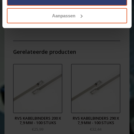
Bestand tegen extreme temperaturen van -80 °C tot
+538 °C
Deze kabelbinders zijn in overeenstemming met de
Aanpassen
volgende normeringen:
DNV-GL, UL, Reach, RoHS, CE
WKK artikelnummer 17012571
EAN: 8717278572789
Gerelateerde producten
RVS KABELBINDERS 200 X
RVS KABELBINDERS 290 X
7,9 MM - 100 STUKS
7,9 MM - 100 STUKS
€25,99
€32,44