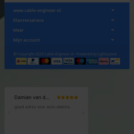
www.cable-engineer.nl
Klantenservice
Meer
Mijn account
© Copyright 2026 Cable-Engineer.nl - Powered by
Lightspeed