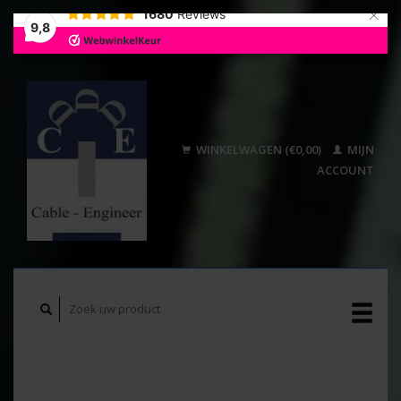
×
1680
Reviews
9,8
WINKELWAGEN (€0,00)
MIJN
ACCOUNT