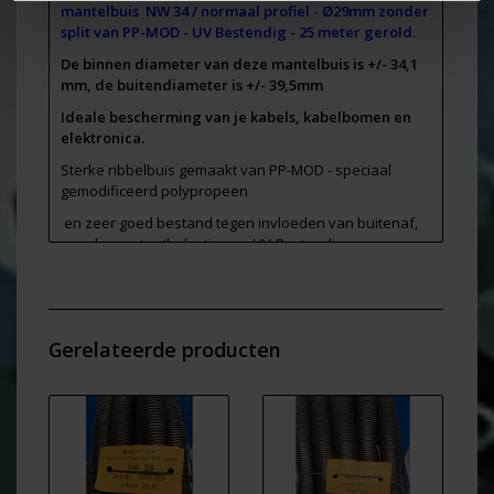
mantelbuis NW 34 / normaal profiel - Ø29mm zonder
split van PP-MOD - UV Bestendig - 25 meter gerold.
De binnen diameter van deze mantelbuis is +/- 34,1
mm, de buitendiameter is +/- 39,5mm
Ideale bescherming van je kabels, kabelbomen en
elektronica.
Sterke ribbelbuis gemaakt van PP-MOD - speciaal
gemodificeerd polypropeen
en zeer goed bestand tegen invloeden van buitenaf,
zeer hoge stootbelasting en UV-Bestendig
Deze ribbelbuizen zijn gemaakt van gemodificeerd
polypropeen en daardoor zeer flexibel waardoor je
snel en makkelijk werkt met deze buizen.
Gerelateerde producten
Dit materiaal is geschikt om te gebruiken bij
tempraturen van
-40°C en + 135°C
. Het smeltpunt van
dit materiaal ligt ver boven 250°C
Kwaliteitsproduct voor industrieel gebruik uit
Duitsland!
Voldoet aan de eisen van: RoHS en REACH