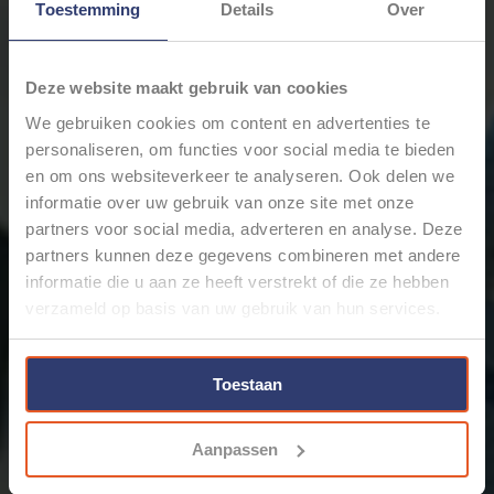
Toestemming
Details
Over
Levertijd: Bestellingen op ma. t/m vrij. voor 17:00 worden
dezelfde dag verstuurd.
Deze website maakt gebruik van cookies
Merk:
Schlemmer / Delfingen
We gebruiken cookies om content en advertenties te
+
personaliseren, om functies voor social media te bieden
Toevoegen aan winkelwagen
-
en om ons websiteverkeer te analyseren. Ook delen we
informatie over uw gebruik van onze site met onze
partners voor social media, adverteren en analyse. Deze
Email ons over dit product
partners kunnen deze gegevens combineren met andere
Aan verlanglijst toevoegen
informatie die u aan ze heeft verstrekt of die ze hebben
Toevoegen om te vergelijken
verzameld op basis van uw gebruik van hun services.
Afdrukken
Toestaan
Informatie
Reviews
(0)
Artikelnummer:
1927134
Voorraad:
16
Aanpassen
Schlemmer / Delfingen Flexibele ribbelbuis of