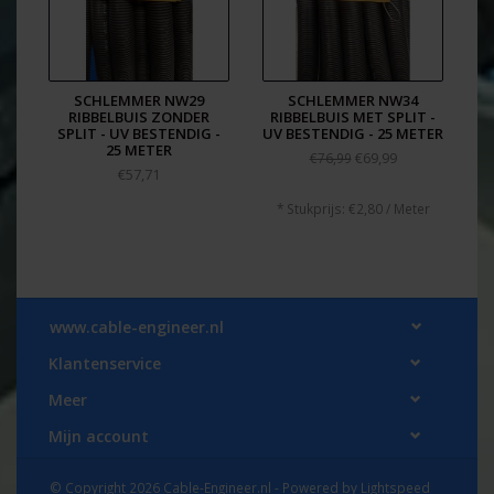
Levering vanuit voorraad in Nederland - binnen 1
werkdag leverbaar.
Delfingen/Schlemmer product nummer: 1926229 /
EAN: 4232592088890
SCHLEMMER NW29
SCHLEMMER NW34
RIBBELBUIS ZONDER
RIBBELBUIS MET SPLIT -
SPLIT - UV BESTENDIG -
UV BESTENDIG - 25 METER
25 METER
€69,99
€76,99
€57,71
* Stukprijs: €2,80 / Meter
www.cable-engineer.nl
Klantenservice
Meer
Mijn account
© Copyright 2026 Cable-Engineer.nl - Powered by
Lightspeed