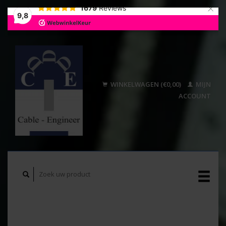
×
1679
Reviews
9,8
WINKELWAGEN (€0,00)
MIJN
ACCOUNT