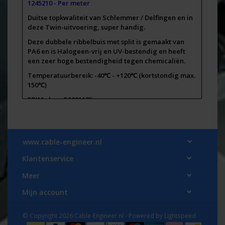
1245210 - Per meter
Duitse topkwaliteit van Schlemmer / Delfingen en in
deze Twin-uitvoering, super handig.
Deze dubbele ribbelbuis met split is gemaakt van
PA6 en is Halogeen-vrij en UV-bestendig en heeft
een zeer hoge bestendigheid tegen chemicaliën.
Temperatuurbereik: -40℃ - +120℃ (kortstondig max.
150℃)
ETIM class: EC001175
Diameter binnenkant buis= 8,5 mm
Diameter buitenkant buis= 13,3 mm
www.cable-engineer.nl
Door de handige constructie van deze twin-
ribbelbuis, is deze achteraf aan te brengen op
Klantenservice
aangesloten kabels of buizen en heb je toch een
afgesloten bescherming.
Meer
! Per meter - Aantal bestelde meters wordt aan één
Mijn account
stuk geleverd !
Wij snijden deze buis op de door u bestelde lengte
© Copyright 2026 Cable-Engineer.nl - Powered by
Lightspeed
en is daarom niet te retourneren - voor vragen of