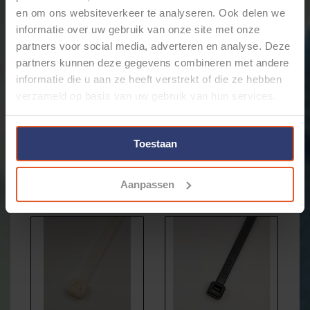
kabelbinders van max. 4,8 mm breed in de kleur
en om ons websiteverkeer te analyseren. Ook delen we
zwart
informatie over uw gebruik van onze site met onze
Deze plakzadels zijn gemaakt van
Polyamide 6.6
. Dit
partners voor social media, adverteren en analyse. Deze
materiaal is
UV-bestendig
en heeft een
partners kunnen deze gegevens combineren met andere
werktemperatuur van -40°C t/m +85°C
.
informatie die u aan ze heeft verstrekt of die ze hebben
brandbaarheidsklasse: UL 94 V-2
verzameld op basis van uw gebruik van hun services.
WKK artikelnummer: 111054071
Toestaan
Aanpassen
Gerelateerde producten