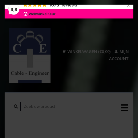
×
1675
Reviews
9,8
WINKELWAGEN (€0,00)
MIJN
ACCOUNT