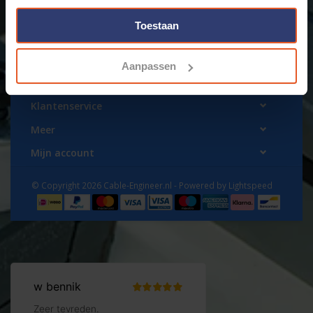
Toestaan
Aanpassen
www.cable-engineer.nl
Klantenservice
Meer
Mijn account
© Copyright 2026 Cable-Engineer.nl - Powered by
Lightspeed