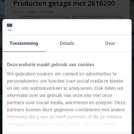
Producten getagd met 2616200
Home
/
Tags
/
2616200
Min: €
0
Max: €
200
Toestemming
Details
Over
Deze website maakt gebruik van cookies
We gebruiken cookies om content en advertenties te
personaliseren, om functies voor social media te bieden
en om ons websiteverkeer te analyseren. Ook delen we
informatie over uw gebruik van onze site met onze
partners voor social media, adverteren en analyse. Deze
KNIPEX ELECTRO SET 7-
partners kunnen deze gegevens combineren met andere
DELIG VDE 002115
informatie die u aan ze heeft verstrekt of die ze hebben
€162,98
verzameld op basis van uw gebruik van hun services.