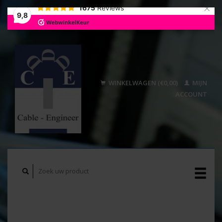
×
1675
Reviews
9,8
WINKELWAGEN (€0,00)
MIJN
ACCOUNT