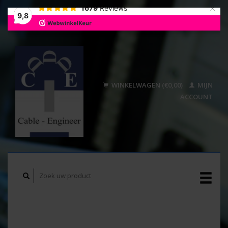
×
1679
Reviews
9,8
WINKELWAGEN (€0,00)
MIJN
ACCOUNT