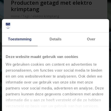
Producten getagd met elektro
krimptang
Home
/
Tags
/
elektro krimptang
Min: €
0
Max: €
150
Toestemming
Details
Over
Deze website maakt gebruik van cookies
We gebruiken cookies om content en advertenties te
personaliseren, om functies voor social media te bieden
en om ons websiteverkeer te analyseren. Ook delen we
informatie over uw gebruik van onze site met onze
partners voor social media, adverteren en analyse. Deze
partners kunnen deze gegevens combineren met andere
KNIPEX PRECIFORCE®
KRIMPTANG VOOR
informatie die u aan ze heeft verstrekt of die ze hebben
GEÏSOLEERDE
verzameld op basis van uw gebruik van hun services.
KABELSCHOENEN 975236