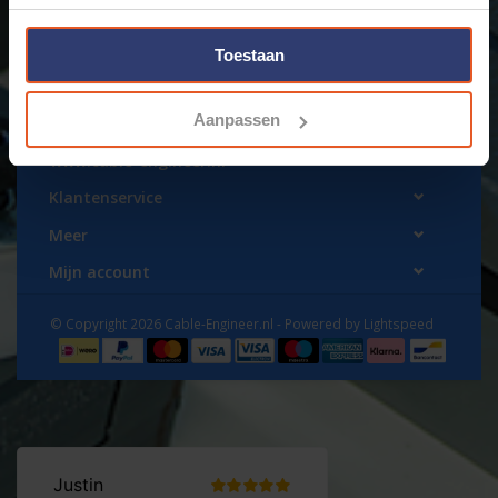
€109,98
Toestaan
Aanpassen
www.cable-engineer.nl
Klantenservice
Meer
Mijn account
© Copyright 2026 Cable-Engineer.nl - Powered by
Lightspeed