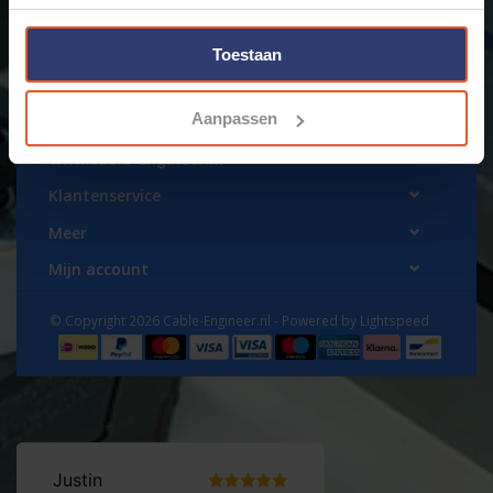
Toestaan
Aanpassen
www.cable-engineer.nl
Klantenservice
Meer
Mijn account
© Copyright 2026 Cable-Engineer.nl - Powered by
Lightspeed