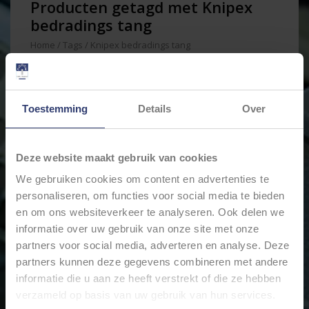
Producten getagd met Knipex
bedradings tang
Home
/
Tags
/
Knipex bedradings tang
Min: €
0
Max: €
40
Toestemming
Details
Over
Deze website maakt gebruik van cookies
We gebruiken cookies om content en advertenties te
personaliseren, om functies voor social media te bieden
en om ons websiteverkeer te analyseren. Ook delen we
informatie over uw gebruik van onze site met onze
partners voor social media, adverteren en analyse. Deze
partners kunnen deze gegevens combineren met andere
KNIPEX
BEDRADINGSTANG
informatie die u aan ze heeft verstrekt of die ze hebben
1302160
verzameld op basis van uw gebruik van hun services.
€36,93