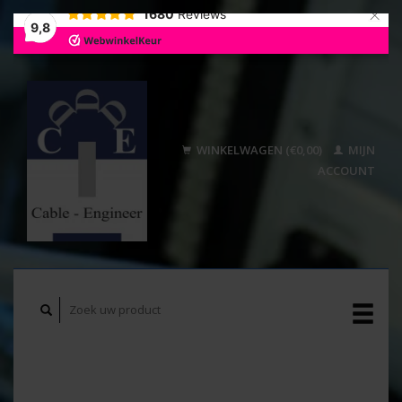
×
1680
Reviews
9,8
WINKELWAGEN (€0,00)
MIJN
ACCOUNT