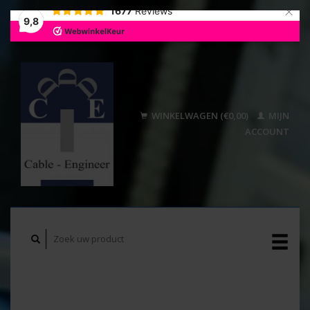
×
1677
Reviews
9,8
WINKELWAGEN (€0,00)
MIJN
ACCOUNT