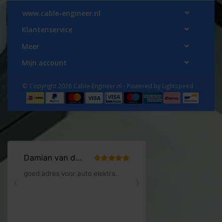
www.cable-engineer.nl
Klantenservice
Meer
Mijn account
© Copyright 2026 Cable-Engineer.nl - Powered by
Lightspeed