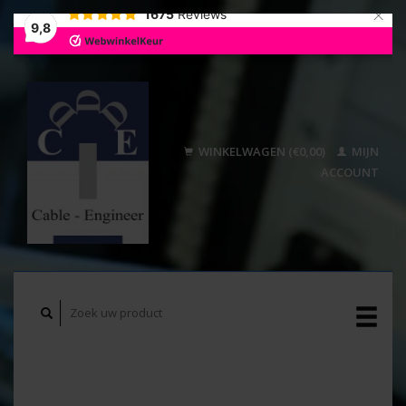
×
1675
Reviews
9,8
WINKELWAGEN (€0,00)
MIJN
ACCOUNT