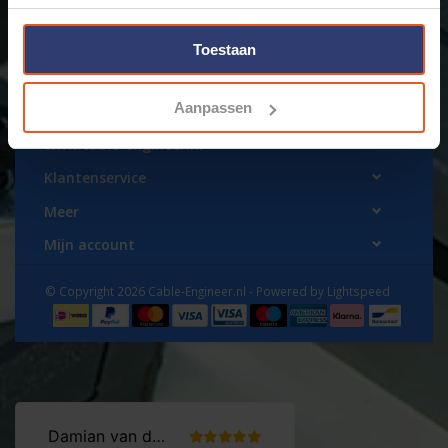
€109,98
Toestaan
Aanpassen
www.cable-engineer.nl
Klantenservice
Meer
Mijn account
© Copyright 2026 Cable-Engineer.nl - Powered by
Lightspeed