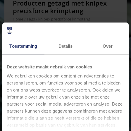
Producten getagd met knipex
precisforce krimptang
Home
/
Tags
/
knipex precisforce krimptang
Min: €
0
Max: €
150
Toestemming
Details
Over
Deze website maakt gebruik van cookies
We gebruiken cookies om content en advertenties te
personaliseren, om functies voor social media te bieden
en om ons websiteverkeer te analyseren. Ook delen we
informatie over uw gebruik van onze site met onze
partners voor social media, adverteren en analyse. Deze
partners kunnen deze gegevens combineren met andere
KNIPEX PRECIFORCE®
KRIMPTANG VOOR
informatie die u aan ze heeft verstrekt of die ze hebben
GEÏSOLEERDE
verzameld op basis van uw gebruik van hun services.
KABELSCHOENEN 975236