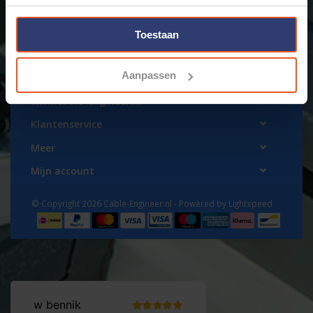
Toestaan
Aanpassen
www.cable-engineer.nl
Klantenservice
Meer
Mijn account
© Copyright 2026 Cable-Engineer.nl - Powered by
Lightspeed