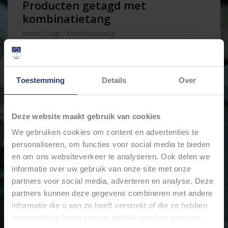
Producten getagd met
kombinatietang
Home
/
Tags
/
kombinatietang
Min: €
0
Max: €
200
Toestemming
Details
Over
Deze website maakt gebruik van cookies
We gebruiken cookies om content en advertenties te
personaliseren, om functies voor social media te bieden
en om ons websiteverkeer te analyseren. Ook delen we
informatie over uw gebruik van onze site met onze
partners voor social media, adverteren en analyse. Deze
partners kunnen deze gegevens combineren met andere
KNIPEX ELECTRO SET 7-
DELIG VDE 002115
informatie die u aan ze heeft verstrekt of die ze hebben
€162,98
verzameld op basis van uw gebruik van hun services.