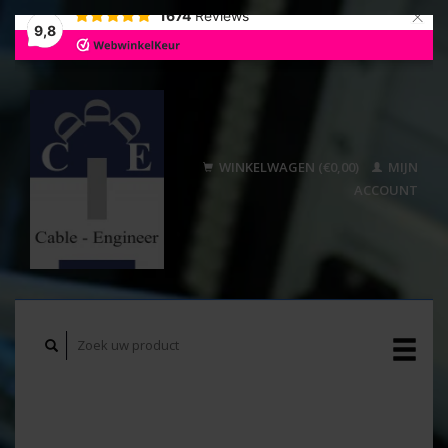
×
1674
Reviews
9,8
WINKELWAGEN (€0,00)
MIJN
ACCOUNT