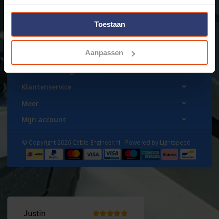
Toestaan
Aanpassen
www.cable-engineer.nl
Klantenservice
Meer
Mijn account
© Copyright 2026 Cable-Engineer.nl - Powered by
Lightspeed