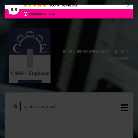
×
1679
Reviews
9,8
WINKELWAGEN (€0,00)
MIJN
ACCOUNT