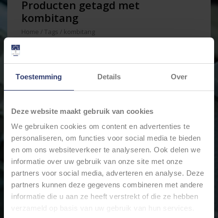
Producten getagd met
kombitang
Home
/
Tags
/
kombitang
Min: €
0
Max: €
200
Toestemming
Details
Over
Deze website maakt gebruik van cookies
We gebruiken cookies om content en advertenties te
personaliseren, om functies voor social media te bieden
en om ons websiteverkeer te analyseren. Ook delen we
informatie over uw gebruik van onze site met onze
partners voor social media, adverteren en analyse. Deze
partners kunnen deze gegevens combineren met andere
KNIPEX ELECTRO SET 7-
DELIG VDE 002115
informatie die u aan ze heeft verstrekt of die ze hebben
€162,98
verzameld op basis van uw gebruik van hun services.