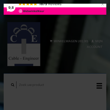
×
1675
Reviews
9,8
WINKELWAGEN (€0,00)
MIJN
ACCOUNT