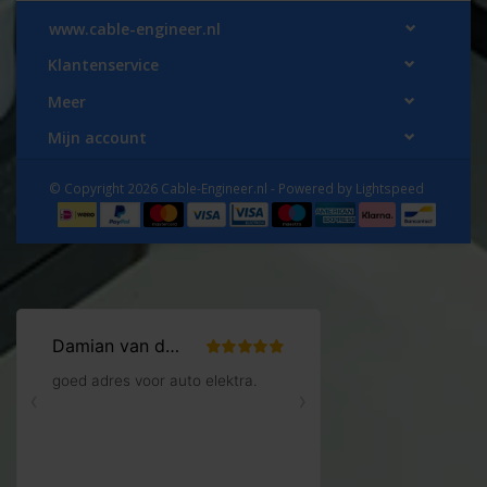
www.cable-engineer.nl
Klantenservice
Meer
Mijn account
© Copyright 2026 Cable-Engineer.nl - Powered by
Lightspeed