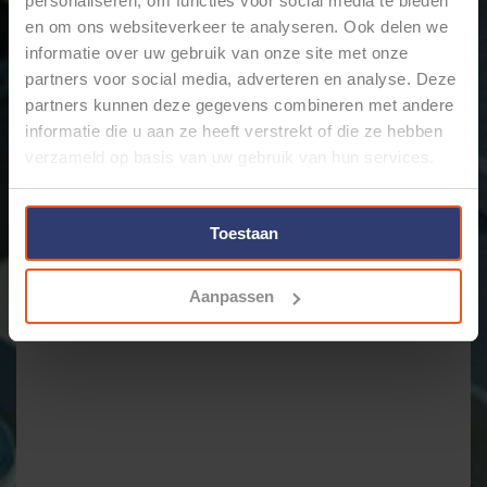
personaliseren, om functies voor social media te bieden
€109,98
en om ons websiteverkeer te analyseren. Ook delen we
informatie over uw gebruik van onze site met onze
partners voor social media, adverteren en analyse. Deze
partners kunnen deze gegevens combineren met andere
informatie die u aan ze heeft verstrekt of die ze hebben
verzameld op basis van uw gebruik van hun services.
Toestaan
KNIPEX MULTI-TANG
Aanpassen
9732240 - (AMP TANG)
€24,98