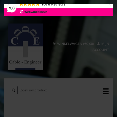
×
1676
Reviews
9,8
WINKELWAGEN (€0,00)
MIJN
ACCOUNT