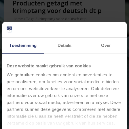
Producten getagd met
krimptang voor deutsch dt p
Home
/
Tags
/
krimptang voor deutsch dt p
Min: €
0
Max: €
150
Toestemming
Details
Over
Deze website maakt gebruik van cookies
We gebruiken cookies om content en advertenties te
personaliseren, om functies voor social media te bieden
en om ons websiteverkeer te analyseren. Ook delen we
informatie over uw gebruik van onze site met onze
partners voor social media, adverteren en analyse. Deze
partners kunnen deze gegevens combineren met andere
KRIMPTANG VOOR
DEUTSCH DT / DT M EN
informatie die u aan ze heeft verstrekt of die ze hebben
DT P SERIE
verzameld op basis van uw gebruik van hun services.
€139,85