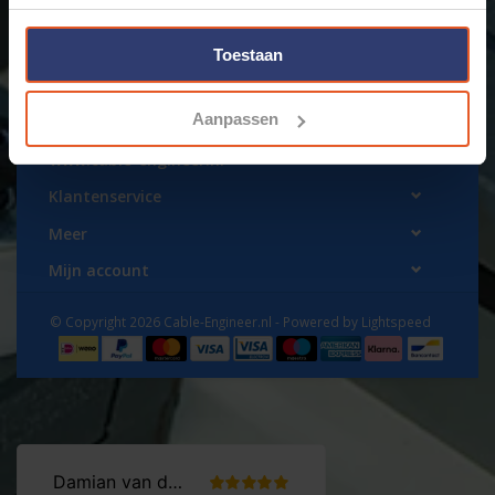
Toestaan
Aanpassen
www.cable-engineer.nl
Klantenservice
Meer
Mijn account
© Copyright 2026 Cable-Engineer.nl - Powered by
Lightspeed