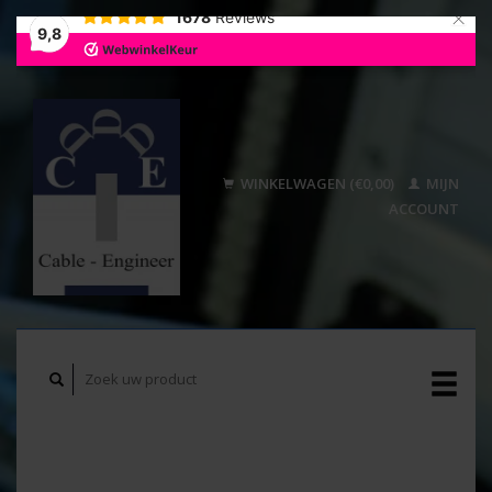
×
1678
Reviews
9,8
WINKELWAGEN (€0,00)
MIJN
ACCOUNT