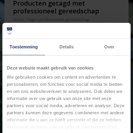
Producten getagd met
professioneel gereedschap
Home
/
Tags
/
professioneel gereedschap
Min: €
0
Max: €
200
Toestemming
Details
Over
Deze website maakt gebruik van cookies
We gebruiken cookies om content en advertenties te
personaliseren, om functies voor social media te bieden
en om ons websiteverkeer te analyseren. Ook delen we
informatie over uw gebruik van onze site met onze
partners voor social media, adverteren en analyse. Deze
partners kunnen deze gegevens combineren met andere
WEATHERPACK
PROFESSIONAL KIT +
informatie die u aan ze heeft verstrekt of die ze hebben
KRIMPTANG
verzameld op basis van uw gebruik van hun services.
€152,10