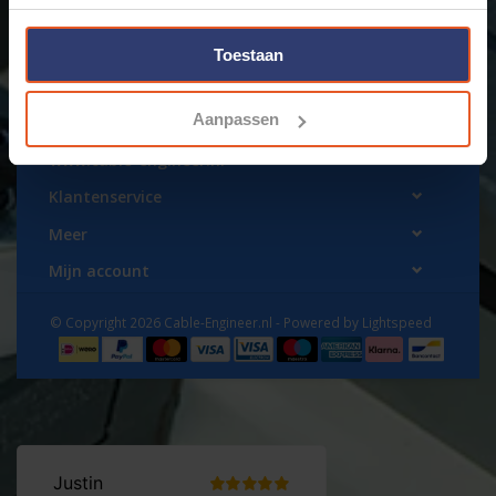
Toestaan
Aanpassen
www.cable-engineer.nl
Klantenservice
Meer
Mijn account
© Copyright 2026 Cable-Engineer.nl - Powered by
Lightspeed