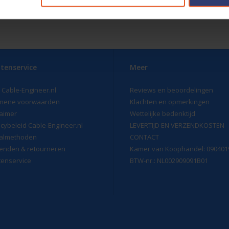
tenservice
Meer
 Cable-Engineer.nl
Reviews en beoordelingen
mene voorwaarden
Klachten en opmerkingen
laimer
Wettelijke bedenktijd
acybeleid Cable-Engineer.nl
LEVERTIJD EN VERZENDKOSTEN
almethoden
CONTACT
enden & retourneren
Kamer van Koophandel: 090401
tenservice
BTW-nr.: NL002909091B01