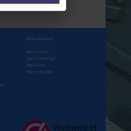
Mijn account
Mijn account
Mijn bestellingen
Mijn tickets
Mijn verlanglijst
93