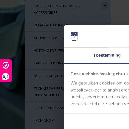
KABELBINDERS / TY-RAPS EN
ACCESSOIRES
RELAIS AUTOMOTIVE
SCHAKELAARS / SWITCHES
AUTOMOTIVE ZEKERINGEN
Toestemming
TAPE / KLITTENBAND
Deze website maakt gebruik
ASSORTIMENT DOZEN
9,8
We gebruiken cookies om cont
TECHNISCHE SPRAYS, LIJM EN
websiteverkeer te analyseren
REPARATIEKLEI
media, adverteren en analys
verstrekt of die ze hebben v
OUTLET / RESTPARTIJEN
TECH-SHOP