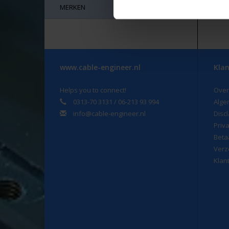
MERKEN
www.cable-engineer.nl
Klan
Helps you to connect!
Over
0313-70 3131 / 06-213 93 994
Alge
info@cable-engineer.nl
Disc
Priv
Beta
Verz
Klan