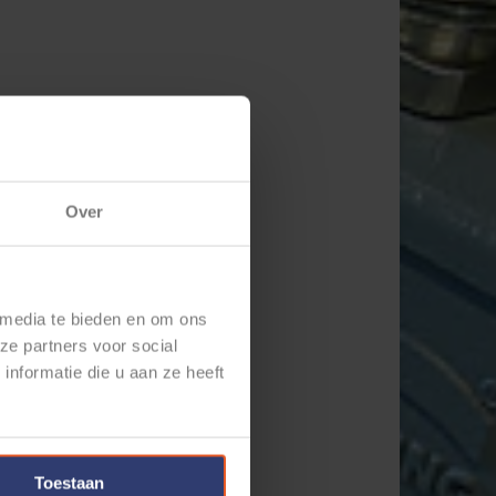
Over
 media te bieden en om ons
ze partners voor social
nformatie die u aan ze heeft
Toestaan