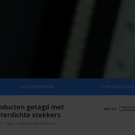
ALLE CATEGORIEËN
OVER CABLE-ENGIN
oducten getagd met
Min: €
0
terdichte stekkers
e
/
Tags
/
waterdichte stekkers