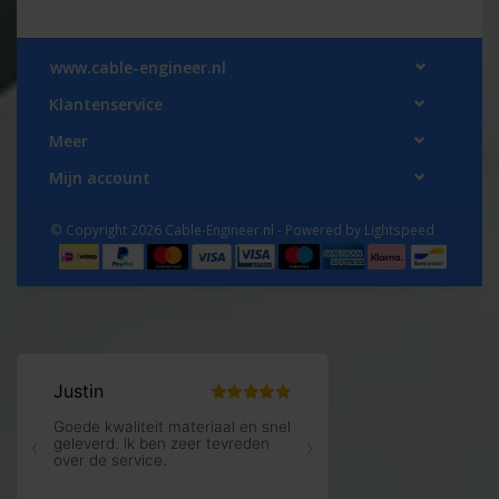
www.cable-engineer.nl
Klantenservice
Meer
Mijn account
© Copyright 2026 Cable-Engineer.nl - Powered by
Lightspeed