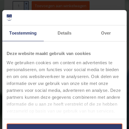
+
Toevoegen aan winkelwagen
-
Email ons over dit product
Toestemming
Details
Over
Aan verlanglijst toevoegen
Toevoegen om te vergelijken
Afdrukken
Deze website maakt gebruik van cookies
We gebruiken cookies om content en advertenties te
Informatie
Reviews
(0)
personaliseren, om functies voor social media te bieden
en om ons websiteverkeer te analyseren. Ook delen we
Artikelnummer:
1060-20-0122
Voorraad:
155
informatie over uw gebruik van onze site met onze
partners voor social media, adverteren en analyse. Deze
TE Connectivity Deutsch Serie contact / terminal -
partners kunnen deze gegevens combineren met andere
Pin (man) - PN: 1060-20-0122 voor draden van 0,35
t/m 1,5mm2 (22-16AWG)
Geschikt voor Deutsch DTM
informatie die u aan ze heeft verstrekt of die ze hebben
en Deutsch DRC housing/connector
verzameld op basis van uw gebruik van hun services.
Originele TE contacten voor Deutsch DTM en DRC
serie connectoren / Housings. "Open-barrel"
uitvoering voor draden van 0,35 t/m 1,5 mm2