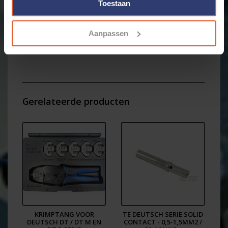
Toestaan
Materiaal: koper / nikkel
! Let op -
niet geschikt voor standaard Deutsch DT
Aanpassen
connector
- Hiervoor heb je de grotere uitvoering
nodig: 1060-16-0122 en 1062-16-0122 !
TE Connectivity PN: 1060-20-0122
TE Product informatie:
https://cdn.webshopapp.com/shops/296576/files/473475543/te-
deutsch-pin-1060-20-0122datasheet.pdf
Gerelateerde producten
KRIMPTANG VOOR
TE DEUTSCH SERIE SOLID
DEUTSCH DT / DT M EN
CONTACT - 0,5-1,5MM2 /