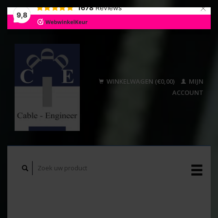
×
1678
Reviews
9,8
WINKELWAGEN (€0,00)
MIJN
ACCOUNT