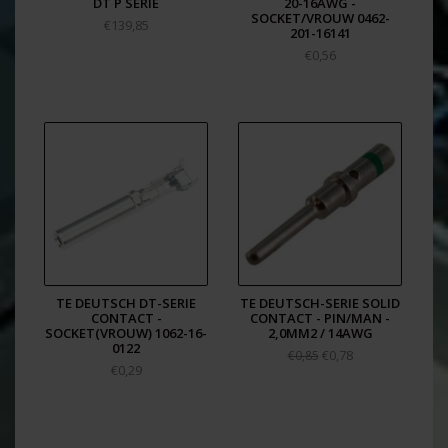
DT P SERIE
20-16AWG -
SOCKET/VROUW 0462-
€139,85
201-16141
€0,56
TE DEUTSCH DT-SERIE
TE DEUTSCH-SERIE SOLID
CONTACT -
CONTACT - PIN/MAN -
SOCKET(VROUW) 1062-16-
2,0MM2 / 14AWG
0122
€0,78
€0,85
€0,29