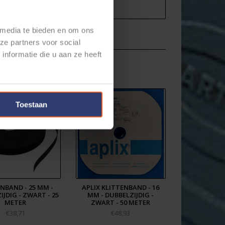
 media te bieden en om ons
ze partners voor social
nformatie die u aan ze heeft
Toestaan
NBAND - 25 MM -
APLIX KLITTENBAND - 16
JDIG - ZWART - 25
MM - DUBBELZIJDIG -
METER
ZWART - 50 METER
€38,71
€48,93