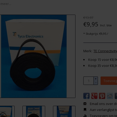
 meer...
€13,97
€9,95
Incl. btw
* Stukprijs: €9,95 /
Merk:
TE Connectivit
Koop 15 voor €8,9
Koop 35 voor €8,3
+
Toevoeg
-
Email ons over di
Aan verlanglijst
Toevoegen om te 