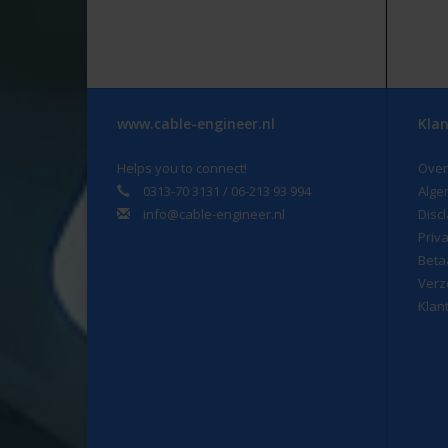
www.cable-engineer.nl
Klan
Helps you to connect!
Over
0313-70 3131 / 06-213 93 994
Alge
info@cable-engineer.nl
Disc
Priv
Beta
Verz
Klan