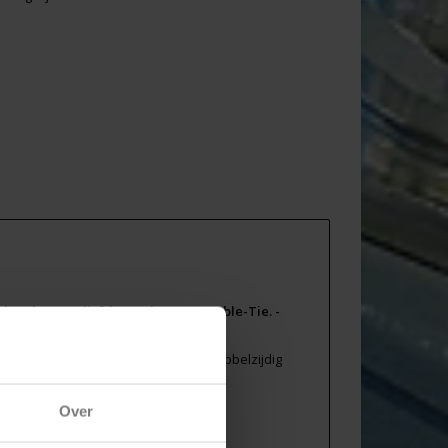
bekende en geliefde Hook & Loop Cable-Tie. -
sterk en veelzijdige klittenband die dubbelzijdig
- industriële kwaliteit
Over