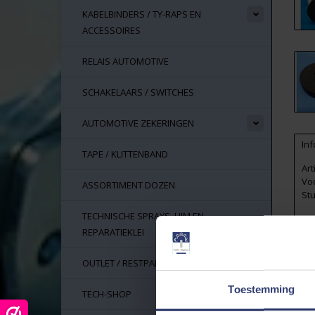
KABELBINDERS / TY-RAPS EN
ACCESSOIRES
RELAIS AUTOMOTIVE
SCHAKELAARS / SWITCHES
AUTOMOTIVE ZEKERINGEN
Inf
TAPE / KLITTENBAND
Ar
Vo
ASSORTIMENT DOZEN
Stu
TECHNISCHE SPRAYS, LIJM EN
To
ve
REPARATIEKLEI
Zw
OUTLET / RESTPARTIJEN
ge
Erg
Toestemming
TECH-SHOP
Ma