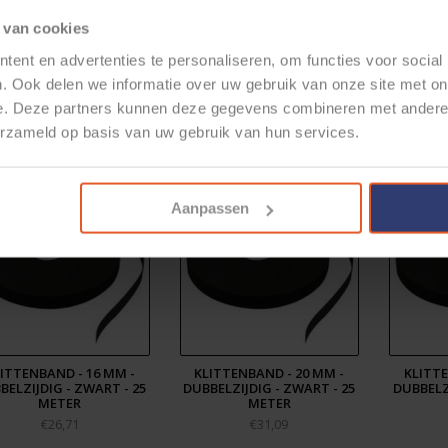
ra korting vanaf 5 rollen (1 doos)
 van cookies
ent en advertenties te personaliseren, om functies voor social
. Ook delen we informatie over uw gebruik van onze site met on
e. Deze partners kunnen deze gegevens combineren met andere i
elateerde producten
erzameld op basis van uw gebruik van hun services.
Aanpassen
ITTENBAND - 16 MM -
KLITTENBAND - 20 MM -
KLITTE
BELZIJDIG - ZWART - 25
DUBBELZIJDIG - ZWART - 25
DUBBELZI
METER
METER
€26,71
€31,09