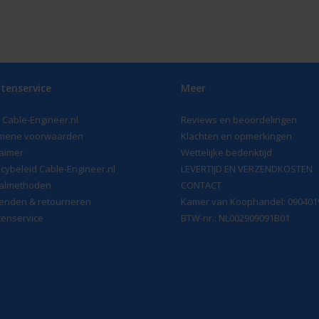
tenservice
Meer
 Cable-Engineer.nl
Reviews en beoordelingen
mene voorwaarden
Klachten en opmerkingen
laimer
Wettelijke bedenktijd
acybeleid Cable-Engineer.nl
LEVERTIJD EN VERZENDKOSTEN
almethoden
CONTACT
enden & retourneren
Kamer van Koophandel: 090401
tenservice
BTW-nr.: NL002909091B01