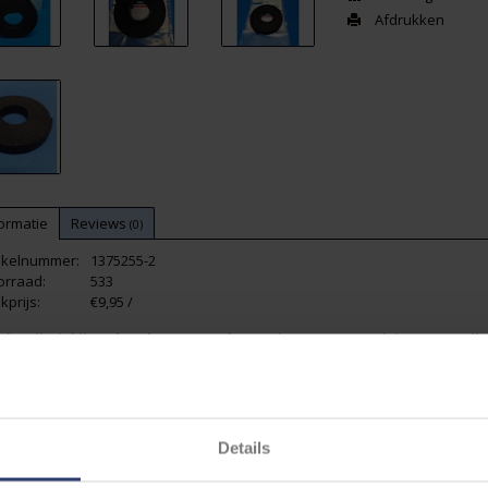
Afdrukken
ormatie
Reviews
(0)
tikelnummer:
1375255-2
orraad:
533
kprijs:
€9,95 /
pkwaliteit klittenband van Tyco Electronics (TE Connectivity) - De wel
rkoop zolang de voorraad strekt!
arte klittenband van
16 mm
breed en ongeveer
4,6 meter lang
op rol. Er 
bruikt kan worden.
 sterk en betrouwbare klittenband die voor vele toepassing is te gebruiken 
Details
de in USA