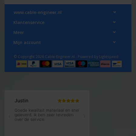
www.cable-engineer.nl
Klantenservice
Meer
Mijn account
© Copyright 2026 Cable-Engineer.nl - Powered by
Lightspeed