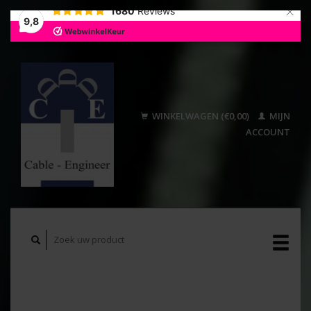
×
1680
Reviews
9,8
WINKELWAGEN (€0,00)
MIJN
ACCOUNT