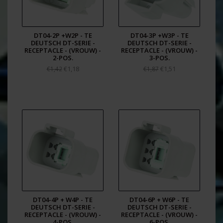
Above Threshold
EU REACH Regulation (EC) No. 1907/2006 Current ECHA
Candidate List: JAN 2025
(247)
DT04-2P +W2P - TE
DT04-3P +W3P - TE
Candidate List Declared Against: JAN 2025
DEUTSCH DT-SERIE -
DEUTSCH DT-SERIE -
(247)
RECEPTACLE - (VROUW) -
RECEPTACLE - (VROUW) -
Does not contain REACH SVHC
2-POS.
3-POS.
Halogen Content Low Halogen - Br, Cl, F, I < 900 ppm per
€1,18
€1,51
€1,42
€1,87
homogenous material. Also BFR/CFR/PVC
Free
Solder Process Capability Not reviewed for solder
process capabilit
DT04-4P + W4P - TE
DT04-6P + W6P - TE
DEUTSCH DT-SERIE -
DEUTSCH DT-SERIE -
RECEPTACLE - (VROUW) -
RECEPTACLE - (VROUW) -
4-POS.
6-POS.