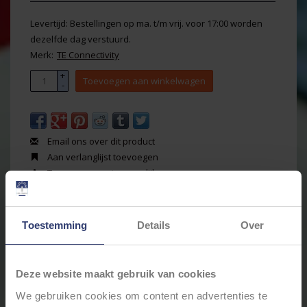
Levertijd: Bestellingen op ma. t/m vrij. voor 17:00 worden
dezelfde dag verstuurd.
Merk:
TE Connectivity
+
Toevoegen aan winkelwagen
-
Email ons over dit product
Aan verlanglijst toevoegen
Toevoegen om te vergelijken
Afdrukken
Toestemming
Details
Over
Informatie
Reviews
(0)
Artikelnummer:
1011-310-0205
Voorraad:
164
Deze website maakt gebruik van cookies
TE Deutsch DT Automotive bevestigings clip met
We gebruiken cookies om content en advertenties te
lamelvoet en pin bevestiging voor Deutsch DT