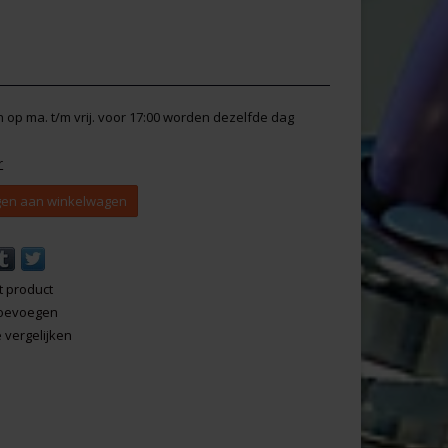
en op ma. t/m vrij. voor 17:00 worden dezelfde dag
r
en aan winkelwagen
t product
 toevoegen
vergelijken