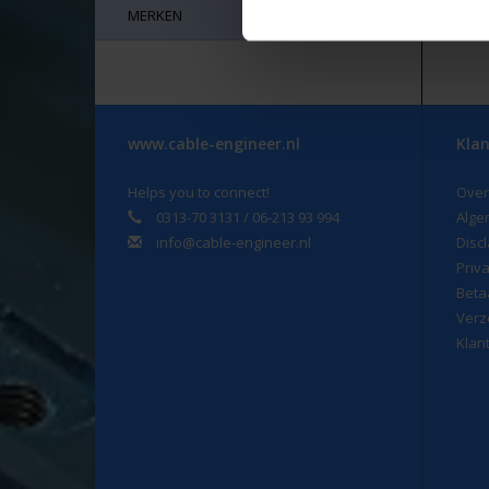
MERKEN
www.cable-engineer.nl
Klan
Helps you to connect!
Over
0313-70 3131 / 06-213 93 994
Alge
info@cable-engineer.nl
Disc
Priv
Beta
Verz
Klan