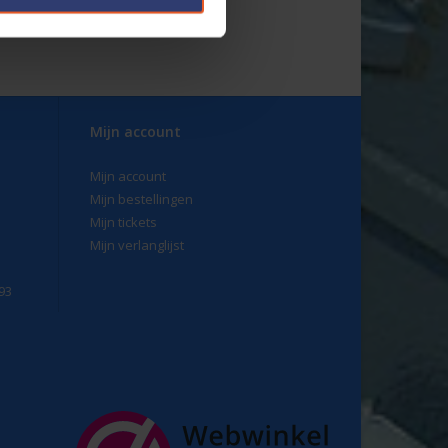
Mijn account
Mijn account
Mijn bestellingen
Mijn tickets
Mijn verlanglijst
93