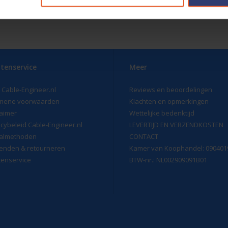
tenservice
Meer
 Cable-Engineer.nl
Reviews en beoordelingen
mene voorwaarden
Klachten en opmerkingen
laimer
Wettelijke bedenktijd
acybeleid Cable-Engineer.nl
LEVERTIJD EN VERZENDKOSTEN
almethoden
CONTACT
enden & retourneren
Kamer van Koophandel: 090401
tenservice
BTW-nr.: NL002909091B01