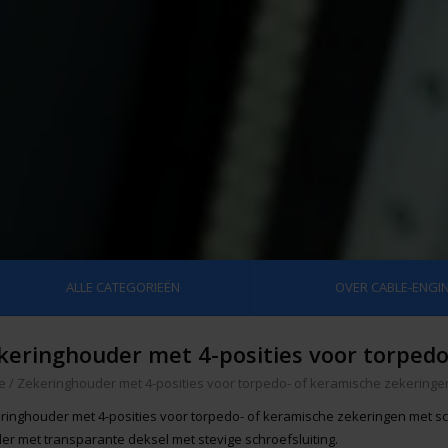
ALLE CATEGORIEËN
OVER CABLE-ENGIN
keringhouder met 4-posities voor torpedo
e
/
Zekeringhouder met 4-posities voor torpedo- of keramische zekeringe
ringhouder met 4-posities voor torpedo- of keramische zekeringen met sc
er met transparante deksel met stevige schroefsluiting.