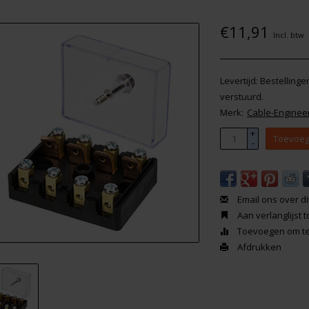
€11,91
Incl. btw
Levertijd: Bestelling
verstuurd.
Merk:
Cable-Enginee
+
Toevoeg
-
Email ons over di
Aan verlanglijst
Toevoegen om te 
Afdrukken