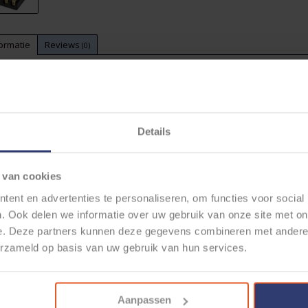
ormatie
Reviews
(0)
tikelnummer:
CECFB04-1
orraad:
29
r de klassiekers:
keringhouder met 4-posities voor keramische- of torpedozekeringen. 
Details
t schroefsluiting.
ze houders zijn uitgevoerd met sterke messing contacten en RVS (krui
 van cookies
or de handige transparante deksel heb je direct zicht op de zekeringen
hroefknop.
ent en advertenties te personaliseren, om functies voor social
schikt voor zekeringen van 5A. t/m 40A.
. Ook delen we informatie over uw gebruik van onze site met on
e. Deze partners kunnen deze gegevens combineren met andere i
erzameld op basis van uw gebruik van hun services.
Aanpassen