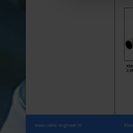
KN
2,5
www.cable-engineer.nl
Klan