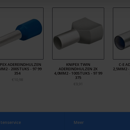
IPEX ADEREINDHULZEN
KNIPEX TWIN
C-E A
MM2 - 200STUKS - 97 99
ADEREINDHULZEN 2X
2,5MM2 -
354
4,0MM2 - 100STUKS - 97 99
375
€10,98
€9,91
tenservice
Meer