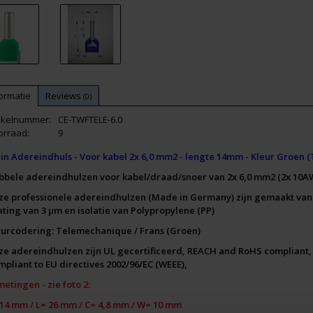
ormatie
Reviews
(0)
tikelnummer:
CE-TWFTELE-6.0
orraad:
9
in Adereindhuls - Voor kabel 2x 6,0 mm2 - lengte 14mm - Kleur Groen (
bbele adereindhulzen voor kabel/draad/snoer van 2x 6,0 mm2 (2x 10A
ze professionele adereindhulzen (Made in Germany) zijn gemaakt van
ating van 3 μm en isolatie van Polypropylene (PP)
eurcodering: Telemechanique / Frans (Groen)
ze adereindhulzen zijn UL gecertificeerd, REACH and RoHS compliant,
mpliant to EU directives 2002/96/EC (WEEE),
etingen - zie foto 2:
 14 mm /
L= 26 mm /
C= 4,8 mm /
W= 10 mm