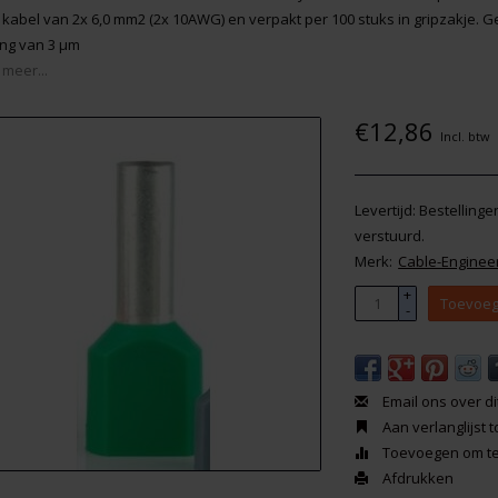
 kabel van 2x 6,0 mm2 (2x 10AWG) en verpakt per 100 stuks in gripzakje. 
ing van 3 μm
 meer...
€12,86
Incl. btw
Levertijd: Bestelling
verstuurd.
Merk:
Cable-Enginee
+
Toevoeg
-
Email ons over di
Aan verlanglijst
Toevoegen om te 
Afdrukken