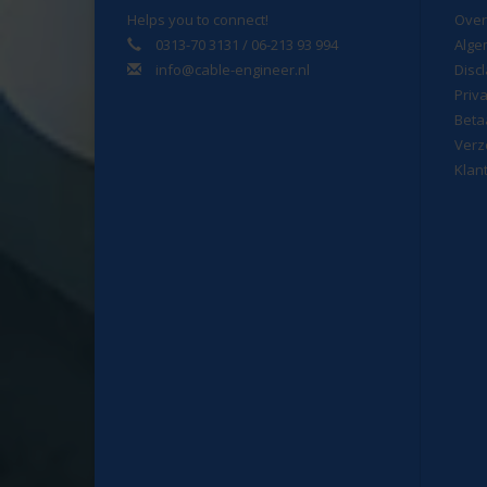
Helps you to connect!
Over
0313-70 3131 / 06-213 93 994
Alge
info@cable-engineer.nl
Disc
Priv
Beta
Verz
Klan