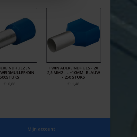
DEREINDHULZEN
TWIN ADEREINDHULS - 2X
 WEIDMULLER/DIN -
2,5 MM2 - L =10MM -BLAUW
500STUKS
- 250 STUKS
€10,88
€11,48
Mijn account