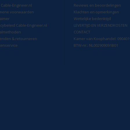
 Cable-Engineer.nl
Reviews en beoordelingen
mene voorwaarden
Klachten en opmerkingen
laimer
Wettelijke bedenktijd
acybeleid Cable-Engineer.nl
LEVERTIJD EN VERZENDKOSTEN
almethoden
CONTACT
enden & retourneren
Kamer van Koophandel: 090401
tenservice
BTW-nr.: NL002909091B01