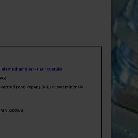
Telemechanique) - Per 100 stuks
WG)
 vertind rood koper (Cu-ETP) met minimale
 DIN 46228/4