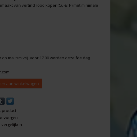
Gemaakt van vertind rood koper (Cu-ETP) met minimale
en op ma. t/m vrij. voor 17:00 worden dezelfde dag
r.com
en aan winkelwagen
t product
 toevoegen
vergelijken