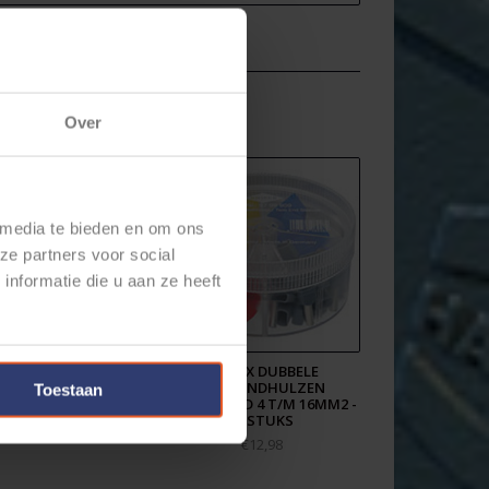
Over
 media te bieden en om ons
ze partners voor social
nformatie die u aan ze heeft
EX KRIMPTANG
KNIPEX DUBBELE
REINDHULZEN
ADEREINDHULZEN
Toestaan
GONAAL 975314
GEÏSOLEERD 4 T/M 16MM2 -
45STUKS
€169,89
€12,98