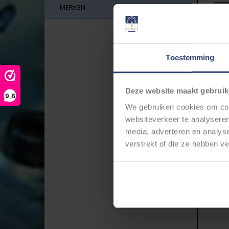
MERKEN
Ger
Toestemming
Deze website maakt gebruik
9,8
We gebruiken cookies om cont
websiteverkeer te analyseren
media, adverteren en analys
verstrekt of die ze hebben v
6,