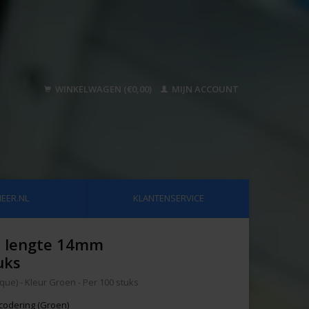
WINKELWAGEN (€0,00)
MIJN ACCOUNT
EER.NL
KLANTENSERVICE
 - lengte 14mm
uks
ue) - Kleur Groen - Per 100 stuks
codering (Groen)