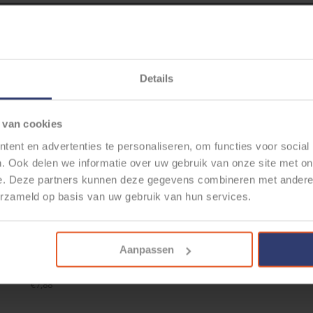
elateerde producten
Details
 van cookies
ent en advertenties te personaliseren, om functies voor social
. Ook delen we informatie over uw gebruik van onze site met on
e. Deze partners kunnen deze gegevens combineren met andere i
erzameld op basis van uw gebruik van hun services.
KNIPEX TWIN
TWIN ADEREINDHULS - 2X
KNIP
ADEREINDHULZEN 2X
2,5 MM2 - L =10MM -GRIJS -
ADE
Aanpassen
0MM2 - 50STUKS - 97 99
250 STUKS
HEXA
376
€11,48
€7,88