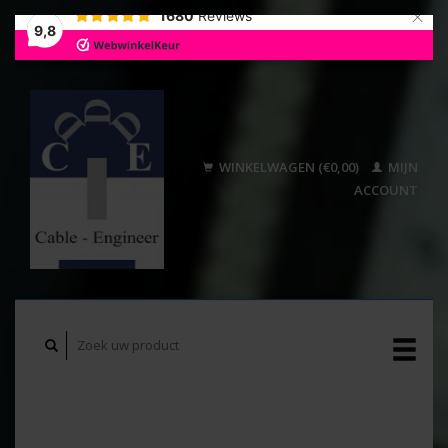
×
1680
Reviews
9,8
WINKELWAGEN (€0,00)
MIJN
ACCOUNT