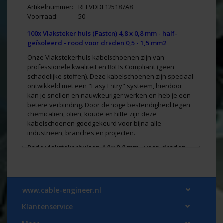
Artikelnummer:
REFVDDF125187A8
Voorraad:
50
100x Vlaksteker huls (Faston) 4,8 x 0,8 mm - half-
geïsoleerd - rood voor draden 0,5 - 1,5 mm2
Onze Vlakstekerhuls kabelschoenen zijn van
professionele kwaliteit en RoHs Compliant (geen
schadelijke stoffen). Deze kabelschoenen zijn speciaal
ontwikkeld met een "Easy Entry" systeem, hierdoor
kan je snellen en nauwkeuriger werken en heb je een
betere verbinding. Door de hoge bestendigheid tegen
chemicaliën, oliën, koude en hitte zijn deze
kabelschoenen goedgekeurd voor bijna alle
industrieën, branches en projecten.
Rode vlakstekerhulzen 4,8 x 0,8 mm - voor draden
0.5-1.5 mm2
Max. 10 Ampère en 300Volt.
Afmeting vlaksteker 4,8x 0,8 (zie foto):
www.cable-engineer.nl
Klantenservice