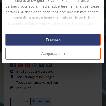
€5,29
informatie over uw gebruik van onze site met onze
Incl. btw
partners voor social media, adverteren en analyse. Deze
partners kunnen deze gegevens combineren met andere
informatie die u aan ze heeft verstrekt of die ze hebben
Levertijd: Bestellingen op ma. t/m vrij. voor 17:00 worden
verzameld op basis van uw gebruik van hun services.
dezelfde dag verstuurd.
Merk:
Cable-Engineer
Maak een keuze:
*
Toestaan
+
Toevoegen aan winkelwagen
-
Aanpassen
Email ons over dit product
Aan verlanglijst toevoegen
Toevoegen om te vergelijken
Afdrukken
Informatie
Reviews
(0)