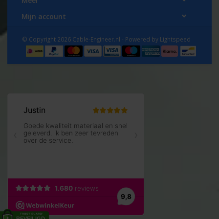
Meer
Mijn account
© Copyright 2026 Cable-Engineer.nl - Powered by
Lightspeed
B = 5,0 mm
F = 6,4 mm
L = 19,4 mm
E = 10,5 mm
D = 4,3 mm
d1= 1,7mm
! Voor handig en makkelijk opbergen van je
kabelschoenen; bestel zo'n handige Raaco Pocket-
Box voor slechts € 3,- extra via de drop-down-lijst
naast de grote foto !
Dit type kabelschoen is ontwikkeld door TE (toen nog
AMP) en werden toen Faston (vrouw) en Tab (man)
genoemd. In de loop der jaren zijn daar vele namen
bijgekomen en inmiddels heeft deze kabelschoen
meer namen dan een doorgewinterde spion. Wij
noemen ze vlaksteker (mannelijk) en vlakstekerhuls
(vrouwelijk).