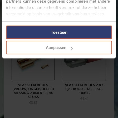
partners kunnen deze gegevens combineren met andere
informatie die u aan ze heeft verstrekt of die ze hebben
verzameld op basis van uw gebruik van hun services.
Gerelateerde producten
Toestaan
Aanpassen
VLAKSTEKERHULS
VLAKSTEKERHULS 2,8 X
(VROUW) ONGEÏSOLEERD
0,8 - ROOD - HALF-ISO -
MESSING 2,8X0,8 PER 50
100ST.
STUKS
€4,41
€3,86