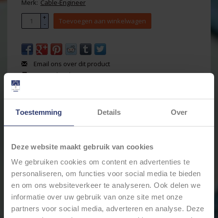
Merk:
Cable-Engineer
+
Toevoegen aan winkelwagen
-
Email ons over dit product
Aan verlanglijst toevoegen
Toevoegen om te vergelijken
Afdrukken
Toestemming
Details
Over
Informatie
Reviews
(0)
Artikelnummer:
02011MLTA
Deze website maakt gebruik van cookies
Voorraad:
79
We gebruiken cookies om content en advertenties te
50x vlakstekerhuls (Faston) kleine maat 2,8 x 0,8 mm
personaliseren, om functies voor social media te bieden
niet geïsoleerd met open-barrel kabelaansluiting
en om ons websiteverkeer te analyseren. Ook delen we
voor draad van 0,5 t/m 1,0 mm2 - zonder locking
informatie over uw gebruik van onze site met onze
! Let op - dit is de kleinste maat van 2,8 mm breed -
partners voor social media, adverteren en analyse. Deze
meest gebruikte maat is 6,3 x 0,8 mm !