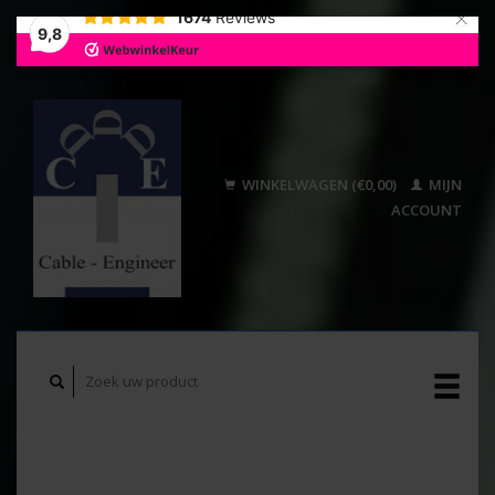
×
1674
Reviews
9,8
WINKELWAGEN (€0,00)
MIJN
ACCOUNT