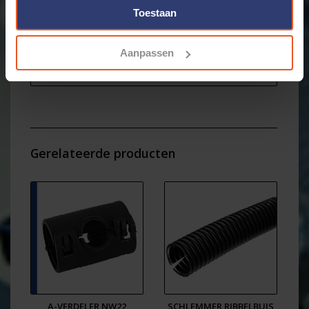
normaal en UFW profiel
Toestaan
Gemaakt van PA66 maat: NW 22-22-22
Gebruikstemperatuur: -40 °C t/m +135 °C
Aanpassen
ETIM class: EC001172
SCLEMMER Polyflex/ DELFINGEN / ABB PN: 9817212
Gerelateerde producten
A-VERDELER NW22
SCHLEMMER RIBBELBUIS