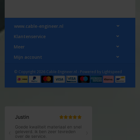
www.cable-engineer.nl
Klantenservice
Meer
Mijn account
© Copyright 2026 Cable-Engineer.nl - Powered by
Lightspeed