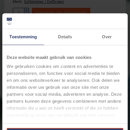
Merk:
Schlemmer / Delfingen
+
Toevoegen aan winkelwagen
-
Toestemming
Details
Over
Email ons over dit product
Aan verlanglijst toevoegen
Toevoegen om te vergelijken
Deze website maakt gebruik van cookies
Afdrukken
We gebruiken cookies om content en advertenties te
personaliseren, om functies voor social media te bieden
Informatie
Reviews
(0)
en om ons websiteverkeer te analyseren. Ook delen we
Artikelnummer:
9817212
informatie over uw gebruik van onze site met onze
Voorraad:
444
partners voor social media, adverteren en analyse. Deze
Schlemmer Polyflex Y-splitsing Ribbelbuis - NW 22-
partners kunnen deze gegevens combineren met andere
22-22 - Vorm N - PA66 - 9817212
informatie die u aan ze heeft verstrekt of die ze hebben
Professionele afwerking van je projecten met deze Y-
verzameld op basis van uw gebruik van hun services.
splitsing van Schlemmer Polyflex / Delfingen.
Geschikt voor ribbelbuizen met en zonder split met