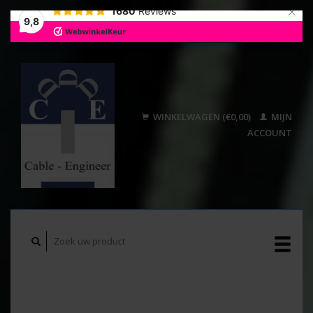
×
1680
Reviews
9,8
WINKELWAGEN (€0,00)
MIJN
ACCOUNT