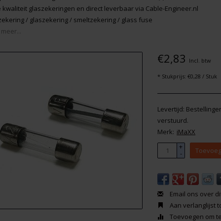
 kwaliteit glaszekeringen en direct leverbaar via Cable-Engineer.nl
zekering / glaszekering / smeltzekering / glass fuse
 meer...
€2,83
Incl. btw
* Stukprijs: €0,28 / Stuk
Levertijd: Bestelling
verstuurd.
Merk:
iMaXX
+
Toevoeg
-
Email ons over di
Aan verlanglijst
Toevoegen om te 