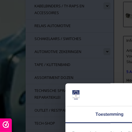
KABELBINDERS / TY-RAPS EN
ACCESSOIRES
RELAIS AUTOMOTIVE
SCHAKELAARS / SWITCHES
Inf
Ar
AUTOMOTIVE ZEKERINGEN
Vo
Stu
TAPE / KLITTENBAND
5 A
ASSORTIMENT DOZEN
Ho
Ge
TECHNISCHE SPRAYS, LIJM EN
REPARATIEKLEI
RE
IEC
BS
OUTLET / RESTPARTIJEN
CE
Toestemming
Op
TECH-SHOP