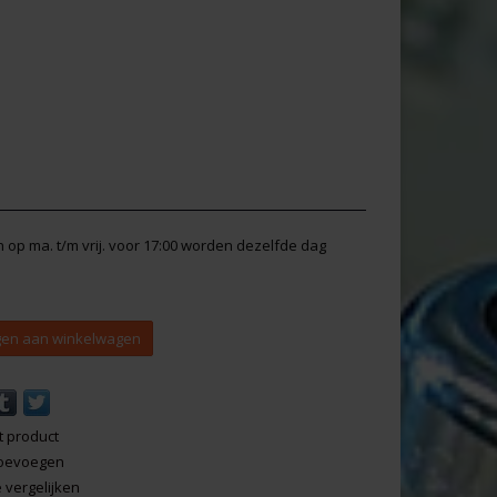
en op ma. t/m vrij. voor 17:00 worden dezelfde dag
en aan winkelwagen
t product
 toevoegen
vergelijken