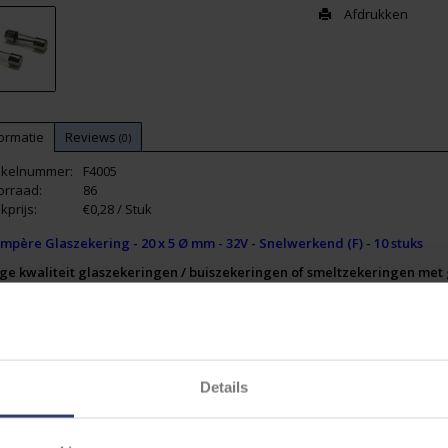
Afdrukken
ormatie
Reviews
(0)
tikelnummer:
F4005
orraad:
86
kprijs:
€0,28 / Stuk
mpère Glaszekering - 20 x 5 Ø mm - 32V - Snelwerkend (F) - 10 stuks
ge kwaliteit glaszekeringen / buiszekeringen of smeltzekeringen met g
produceerd in Frankrijk en voldoen aan de volgende standaarden en
ACH and RoHS compliant
 127 sheet III
 4265
E 4
Details
 voorraad in Nederland en snel leverbaar via Cable-Engineer.nl