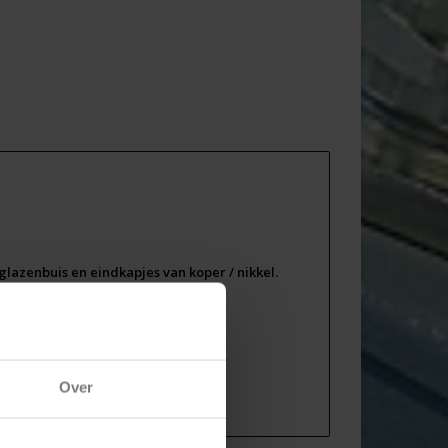
lazenbuis en eindkapjes van koper / nikkel.
 keurmerken:
Over