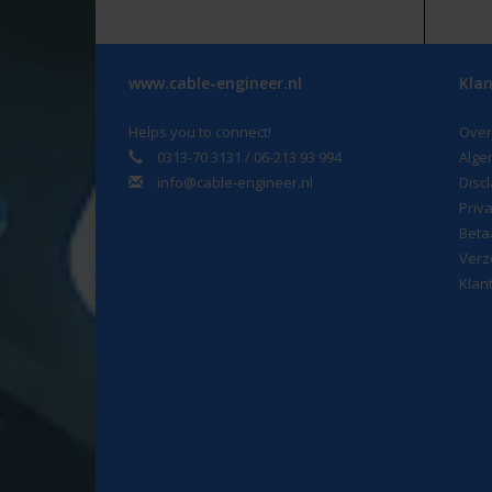
www.cable-engineer.nl
Klan
Helps you to connect!
Over
0313-70 3131 / 06-213 93 994
Alge
info@cable-engineer.nl
Disc
Priv
Beta
Verz
Klan