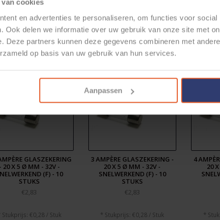
 van cookies
ent en advertenties te personaliseren, om functies voor social
. Ook delen we informatie over uw gebruik van onze site met on
elateerde producten
e. Deze partners kunnen deze gegevens combineren met andere i
erzameld op basis van uw gebruik van hun services.
Aanpassen
 AMPÈRE GLASZEKERING
3 AMPÈRE GLASZEKERING -
4 AMPÈR
- 20 X 5 Ø MM - 32V -
20 X 5 Ø MM - 32V -
20 X
NELWERKEND (F) - 10
SNELWERKEND (F) - 10
SNELW
STUKS
STUKS
€2,83
€2,83
 Stukprijs: €0,28 / Stuk
* Stukprijs: €0,28 / Stuk
* Stuk