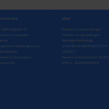
tenservice
Meer
 Cable-Engineer.nl
Reviews en beoordelingen
mene voorwaarden
Klachten en opmerkingen
laimer
Wettelijke bedenktijd
acybeleid Cable-Engineer.nl
LEVERTIJD EN VERZENDKOSTEN
almethoden
CONTACT
enden & retourneren
Kamer van Koophandel: 090401
tenservice
BTW-nr.: NL002909091B01