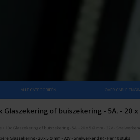
ALLE CATEGORIEËN
OVER CABLE-ENGIN
x Glaszekering of buiszekering - 5A. - 20 
e
/
10x Glaszekering of buiszekering - 5A. - 20 x 5 Ø mm - 32V - Snelwerkend
père Glaszekering - 20 x 5 Ø mm - 32V - Snelwerkend (F) - Per 10 stuks