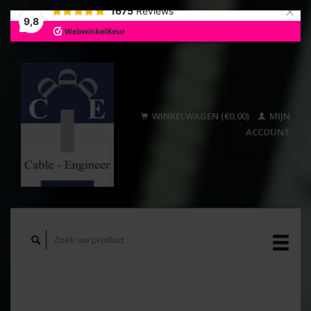
×
1675
Reviews
9,8
WINKELWAGEN (€0,00)
MIJN
ACCOUNT