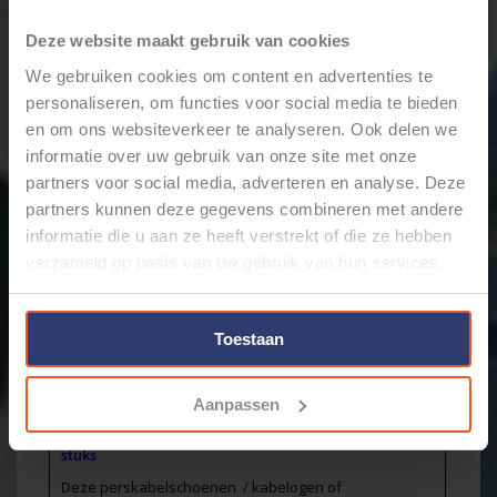
Merk:
Cable-Engineer
Deze website maakt gebruik van cookies
+
Toevoegen aan winkelwagen
-
We gebruiken cookies om content en advertenties te
personaliseren, om functies voor social media te bieden
en om ons websiteverkeer te analyseren. Ook delen we
Email ons over dit product
informatie over uw gebruik van onze site met onze
Aan verlanglijst toevoegen
partners voor social media, adverteren en analyse. Deze
Toevoegen om te vergelijken
partners kunnen deze gegevens combineren met andere
Afdrukken
informatie die u aan ze heeft verstrekt of die ze hebben
verzameld op basis van uw gebruik van hun services.
Informatie
Reviews
(0)
Artikelnummer:
GC50-10-10st.
Toestaan
Voorraad:
9
Stukprijs:
€1,47 / Stuk
Aanpassen
Buiskabelschoen/perskabelschoen / kabeloog M10
met inspectie-gat voor draden van 50,0mm2 - 10
stuks
Deze perskabelschoenen / kabelogen of