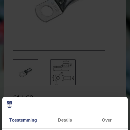
€14,68
Incl. btw
* Stukprijs: €1,47 / Stuk
Toestemming
Details
Over
Levertijd: 7 dagen