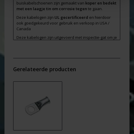
buiskabelschoenen zijn gemaakt van
koper en bedekt
met een laagje tin om corrosie tegen
te gaan.
Deze kabelogen zijn
UL gecertificeerd
en hierdoor
ook goedgekeurd voor gebruik en verkoop in USA /
Canada
Deze kabelogen zijn uitgevoerd met inspectie-gat om je
werk te controleren.
Afmeting van deze M10 kabelogen voor kabel van 50
mm2 ( zie Foto 2 )
Ø E
= 10,3 mm
Gerelateerde producten
W
= 18,0 mm
L
= 44,0 mm
B
= 17,0 mm
D
= 12,4 mm
D1
= 9,5 mm
Verpakt per 100 stuks in zakje - hierdoor kan het
makkelijker per brievenbuspakket verstuurd worden
en scheelt in de kosten.