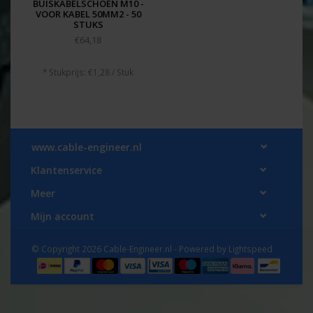
BUISKABELSCHOEN M10 -
VOOR KABEL 50MM2 - 50
STUKS
€64,18
* Stukprijs: €1,28 / Stuk
www.cable-engineer.nl
Klantenservice
Meer
Mijn account
© Copyright 2026 Cable-Engineer.nl - Powered by
Lightspeed