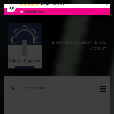
×
1680
Reviews
9,8
WINKELWAGEN (€0,00)
MIJN
ACCOUNT