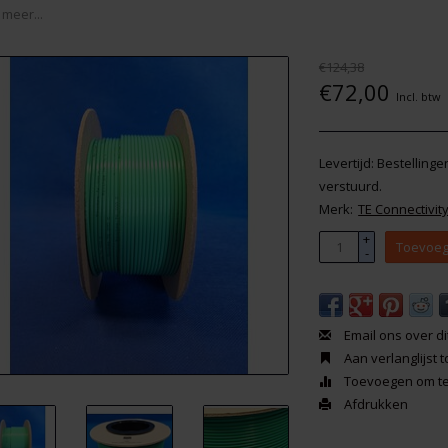
 meer...
€124,38
€72,00
Incl. btw
Levertijd: Bestelling
verstuurd.
Merk:
TE Connectivit
+
Toevoeg
-
Email ons over di
Aan verlanglijst
Toevoegen om te 
Afdrukken