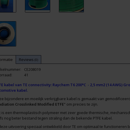
ormatie
Reviews
(0)
tikelnummer:
CE208019
orraad:
41
FE kabel van TE connectivity: Raychem T6 200°C - 2,5 mm2 (14 AWG) Gro
tomotive kabel.
e bijzondere en moeilijk verkrijgbare kabel is gemaakt van gemodificee
adiation Crosslinked Modified ETFE"
om precies te zijn.
t is een thermoplastisch polymeer met zeer goede thermische, mechanisc
fs nog beter bestand tegen straling dan de bekende PTFE kabel.
deze uitvoering speciaal ontwikkeld door TE om optimaal te functioneren 