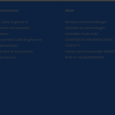
tenservice
Meer
 Cable-Engineer.nl
Reviews en beoordelingen
mene voorwaarden
Klachten en opmerkingen
laimer
Wettelijke bedenktijd
acybeleid Cable-Engineer.nl
LEVERTIJD EN VERZENDKOSTEN
almethoden
CONTACT
enden & retourneren
Kamer van Koophandel: 090401
tenservice
BTW-nr.: NL002909091B01