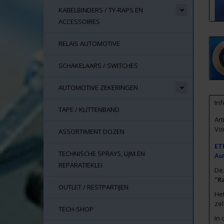
KABELBINDERS / TY-RAPS EN
ACCESSOIRES
RELAIS AUTOMOTIVE
SCHAKELAARS / SWITCHES
AUTOMOTIVE ZEKERINGEN
Inf
TAPE / KLITTENBAND
Ar
Vo
ASSORTIMENT DOZEN
ET
TECHNISCHE SPRAYS, LIJM EN
Au
REPARATIEKLEI
Dez
"R
OUTLET / RESTPARTIJEN
He
zel
TECH-SHOP
In 