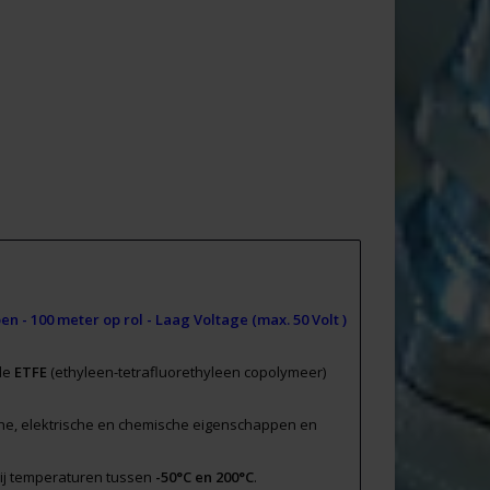
en - 10
0 meter op rol -
Laag Voltage (max. 50 Volt )
rde
ETFE
(
e
thyleen-
t
etra
f
luor
e
thyleen copolymeer)
he, elektrische en chemische eigenschappen en
bij temperaturen tussen
-50°C en 200°C
.