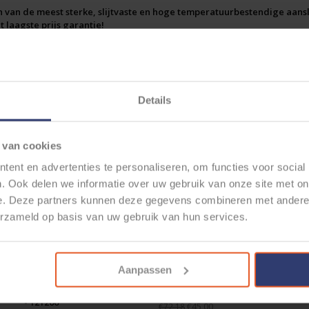
n van de meest sterke, slijtvaste en hoge temperatuurbestendige aansl
 laagste prijs garantie!
geleiding is van
vertind
koper (Cu)
en bestaat bij deze maat van 2,5mm2 
per zorgt ervoor dat zelfs bij beschadigde isolatie, de koperen geleidi
e kabel is door het gebruikte materiaal zeer slijt- en slagvast en bes
bruikt in de lucht- en ruimtevaart, chemische industrie, automotive 
Details
ilijk verkrijgbaar maar ruim op voorraad bij Cable-Engineer.nl in 1,5mm2 
elateerde producten
 Datasheet:
 van cookies
tps://cdn.webshopapp.com/shops/296576/files/389820096/etfe-raychem-
ent en advertenties te personaliseren, om functies voor social
. Ook delen we informatie over uw gebruik van onze site met on
e. Deze partners kunnen deze gegevens combineren met andere i
erzameld op basis van uw gebruik van hun services.
Aanpassen
KNIPEX PRECISIE
ETFE KABEL RAYCHEM T6:
ETFE K
IPTANG VAN 0,14-6MM2
2,5MM2 GROEN - 50 METER
2,5MM
- 121206
€45,00
€72,18