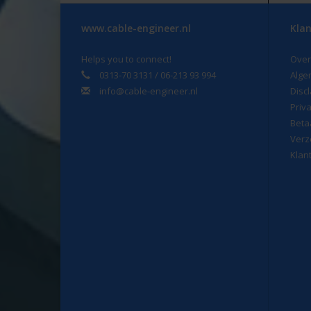
www.cable-engineer.nl
Klan
Helps you to connect!
Over
0313-70 3131 / 06-213 93 994
Alge
info@cable-engineer.nl
Disc
Priv
Beta
Verz
Klan