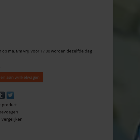
en op ma. t/m vrij. voor 17:00 worden dezelfde dag
y
en aan winkelwagen
t product
 toevoegen
vergelijken