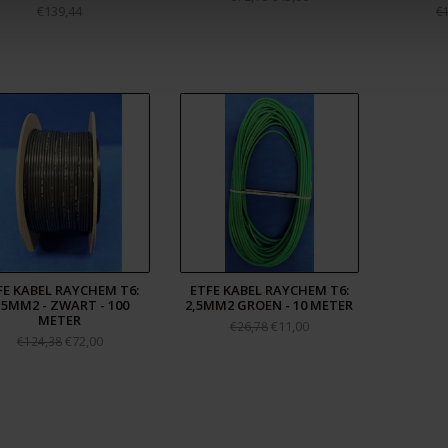
€139,44
€
FE KABEL RAYCHEM T6:
ETFE KABEL RAYCHEM T6:
,5MM2 - ZWART - 100
2,5MM2 GROEN - 10 METER
METER
€11,00
€26,78
€72,00
€124,38