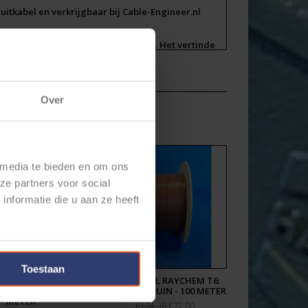
uitkabel en verkrijgbaar bij Cable-Engineer.nl
uit 19 draden of strengen van 0,41mm.
Het vertinde
ng niet gaat roesten.
tand tegen bijna alle chemicaliën en wordt veel
en machinebouw.
Over
en 2,5mm2 in verschillende kleuren.
t6-200c-specs.pdf
 media te bieden en om ons
ze partners voor social
nformatie die u aan ze heeft
Toestaan
ABEL RAYCHEM T6:
ETFE KABEL RAYCHEM T6:
2 - ORANJE - 100
2,5MM2 - BRUIN - 100 METER
METER
€72,00
€124,38