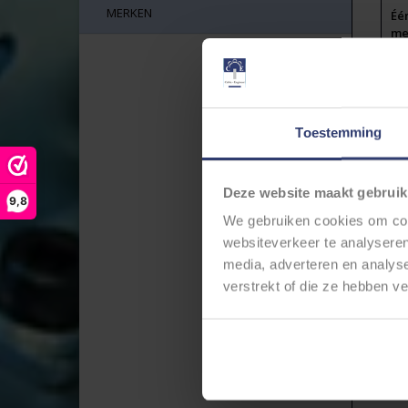
MERKEN
Éé
met
De 
ko
Dez
ge
Toestemming
Moe
Ger
TE
Deze website maakt gebruik
ht
9,8
We gebruiken cookies om cont
websiteverkeer te analyseren
media, adverteren en analys
verstrekt of die ze hebben v
STR