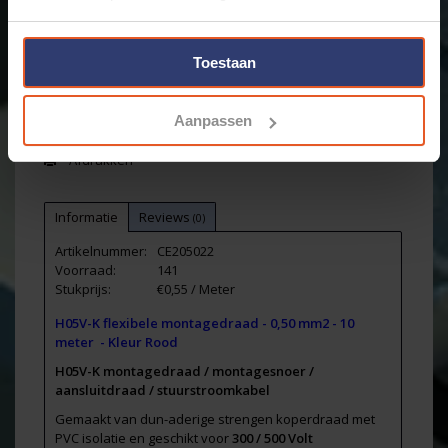
Toevoegen aan winkelwagen
-
Toestaan
Email ons over dit product
Aan verlanglijst toevoegen
Aanpassen
Toevoegen om te vergelijken
Afdrukken
Informatie
Reviews
(0)
Artikelnummer:
CE205022
Voorraad:
141
Stukprijs:
€0,55 / Meter
H05V-K flexibele montagedraad - 0,50 mm2 - 10
meter - Kleur Rood
H05V-K montagedraad / montagesnoer /
aansluitdraad / stuurstroomkabel
Gemaakt van dun-aderige strengen koperdraad met
PVC isolatie en geschikt voor
300 / 500 Volt