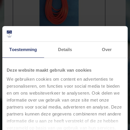
Toestemming
Details
Over
Deze website maakt gebruik van cookies
€5,48
Incl. btw
We gebruiken cookies om content en advertenties te
personaliseren, om functies voor social media te bieden
* Stukprijs: €0,55 / Meter
en om ons websiteverkeer te analyseren. Ook delen we
informatie over uw gebruik van onze site met onze
Levertijd: Bestellingen op ma. t/m vrij. voor 17:00 worden
partners voor social media, adverteren en analyse. Deze
dezelfde dag verstuurd.
partners kunnen deze gegevens combineren met andere
Merk:
Cable-Engineer
informatie die u aan ze heeft verstrekt of die ze hebben
verzameld op basis van uw gebruik van hun services.
+