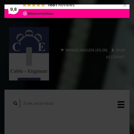
×
1681
Reviews
9,8
WINKELWAGEN (€0,00)
MIJN
ACCOUNT