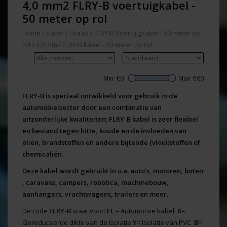
4,0 mm2 FLRY-B voertuigkabel -
50 meter op rol
Home
/
Kabel / Draad
/
FLRY-B Voertuigkabel - 50 meter op
rol
/
4,0 mm2 FLRY-B kabel - 50 meter op rol
Min: €
0
Max: €
60
FLRY-B is speciaal ontwikkeld voor gebruik in de
automobielsector door een combinatie van
uitzonderlijke kwaliteiten; FLRY-B kabel is zeer flexibel
en bestand tegen hitte, koude en de invloeden van
oliën, brandstoffen en andere bijtende (vloei)stoffen of
chemicaliën.
Deze kabel wordt gebruikt in o.a. auto's, motoren, boten
, caravans, campers, robotica, machinebouw,
aanhangers, vrachtwagens, trailers en meer.
De code
FLRY-B
staat voor:
FL
= Automotive kabel
R
=
Gereduceerde dikte van de isolatie
Y
= Isolatie van PVC
B
=