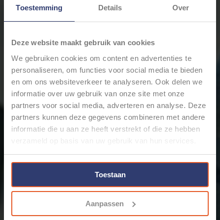
4,0MM2 - FLRY-B KABEL -
4,0MM2 - FLRY-B KABEL -
Toestemming
Details
Over
50 METER - ROOD
50 METER - ZWART
€59,86
€59,86
Deze website maakt gebruik van cookies
* Stukprijs: €1,20 / Meter
* Stukprijs: €1,20 / Meter
We gebruiken cookies om content en advertenties te
personaliseren, om functies voor social media te bieden
en om ons websiteverkeer te analyseren. Ook delen we
informatie over uw gebruik van onze site met onze
partners voor social media, adverteren en analyse. Deze
partners kunnen deze gegevens combineren met andere
informatie die u aan ze heeft verstrekt of die ze hebben
verzameld op basis van uw gebruik van hun services.
4,0MM2 - FLRY-B KABEL -
4,0MM2 - FLRY-B KABEL -
50 METER - BLAUW
Toestaan
50 METER - GRIJS
€59,86
€59,86
Aanpassen
* Stukprijs: €1,20 / Meter
* Stukprijs: €1,20 / Meter