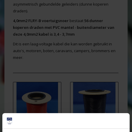
asymmetrisch gebundelde geleiders (dunne koperen
draden).
4,0mm2 FLRY-B voertuigsnoer
bestaat
56 dunner
koperen draden met PVC mantel
-
buitendiameter van
deze 4,0mm2 kabel is 3,4 - 3,7mm
Dit is een laag-voltage kabel die kan worden gebruikt in
auto's, motoren, boten, caravans, campers, brommers en
meer.