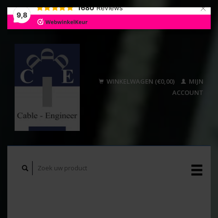
×
1680
Reviews
9,8
WINKELWAGEN (€0,00)
MIJN
ACCOUNT