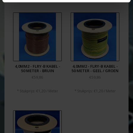
4,0MM2 - FLRY-B KABEL -
4,0MM2 - FLRY-B KABEL -
50 METER - BRUIN
50 METER - GEEL / GROEN
€59,86
€59,86
* Stukprijs: €1,20 / Meter
* Stukprijs: €1,20 / Meter