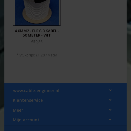
4,0MM2 - FLRY-B KABEL -
50 METER - WIT
€59,86
* Stukprijs: €1,20 / Meter
www.cable-engineer.nl
Klantenservice
Meer
Mijn account