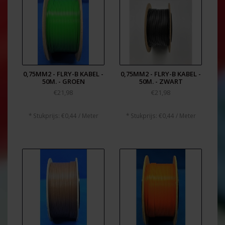
0,75MM2 - FLRY-B KABEL -
0,75MM2 - FLRY-B KABEL -
50M. - GROEN
50M. - ZWART
€21,98
€21,98
* Stukprijs: €0,44 / Meter
* Stukprijs: €0,44 / Meter