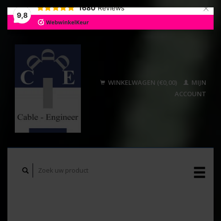
×
1680
Reviews
9,8
WINKELWAGEN (€0,00)
MIJN
ACCOUNT