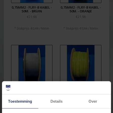
0,75MM2 - FLRY-B KABEL -
0,75MM2 - FLRY-B KABEL -
50M. - BRUIN
50M. - ORANJE
€21,98
€21,98
* Stukprijs: €0,44 / Meter
* Stukprijs: €0,44 / Meter
0,75MM2 - FLRY-B KABEL -
0,75MM2 - FLRY-B KABEL -
50M. - GRIJS
50M. KLEUR GEEL/GROEN
€21,98
€21,98
Toestemming
Details
Over
* Stukprijs: €0,44 / Meter
* Stukprijs: €0,44 / Meter