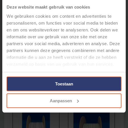
Deze website maakt gebruik van cookies
We gebruiken cookies om content en advertenties te
personaliseren, om functies voor social media te bieden
en om ons websiteverkeer te analyseren. Ook delen we
informatie over uw gebruik van onze site met onze
partners voor social media, adverteren en analyse. Deze
partners kunnen deze gegevens combineren met andere
informatie die u aan ze heeft verstrekt of die ze hebben
verzameld op basis van uw gebruik van hun services.
0,75MM2 - FLRY-B KABEL -
0,75MM2 - FLRY-B KABEL -
50M. - GROEN / ROOD
50M. - WIT / GEEL
€21,98
€21,98
Toestaan
* Stukprijs: €0,44 / Meter
* Stukprijs: €0,44 / Meter
Aanpassen