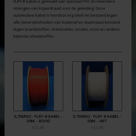
FLRY-B kabel is gemaakt van speciaal PVC en meerdere
strengen van koperdraad voor de geleiding. Deze
automotive kabel is hierdoor erg sterk en bestand tegen
alle (weers)invloeden van buitenaf en daarnaast bestand
tegen brandstoffen, chemicaliën, zouten, ozon en andere
bijtende (vloei)stoffen.
0,75MM2 - FLRY-B KABEL -
0,75MM2 - FLRY-B KABEL -
50M. - ROOD
50M. - WIT
€21,98
€21,98