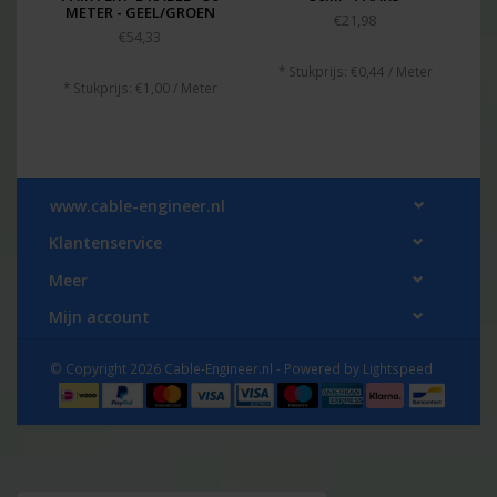
METER - GEEL/GROEN
€21,98
€54,33
* Stukprijs: €0,44 / Meter
* Stukprijs: €1,00 / Meter
www.cable-engineer.nl
Klantenservice
Meer
Mijn account
© Copyright 2026 Cable-Engineer.nl - Powered by
Lightspeed