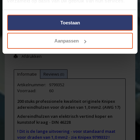
verzameld op basis van uw gebruik van hun services.
+
Toevoegen aan winkelwagen
-
Toestaan
Email ons over dit product
Aanpassen
Aan verlanglijst toevoegen
Toevoegen om te vergelijken
Afdrukken
Informatie
Reviews
(0)
Artikelnummer:
9799352
Voorraad:
60
200 stuks professionele kwaliteit originele Knipex
adereindhulzen voor draden van 1,0 mm2. (AWG 17)
Adereindhulzen van elektrisch vertind koper en
kunststof kraag - DIN 46228
! Dit is de lange uitvoering - voor standaard maat
voor draden van 1,0 mm2 - zie Knipex 9799332 !