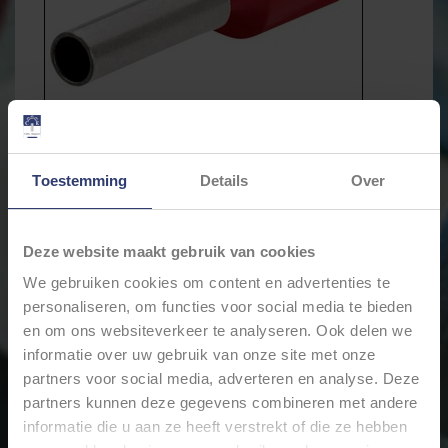
Toestemming
Details
Over
Deze website maakt gebruik van cookies
We gebruiken cookies om content en advertenties te
personaliseren, om functies voor social media te bieden
€6,51
Incl. btw
en om ons websiteverkeer te analyseren. Ook delen we
informatie over uw gebruik van onze site met onze
partners voor social media, adverteren en analyse. Deze
Levertijd: Bestellingen op ma. t/m vrij. voor 17:00 worden
partners kunnen deze gegevens combineren met andere
dezelfde dag verstuurd.
informatie die u aan ze heeft verstrekt of die ze hebben
Merk:
KNIPEX