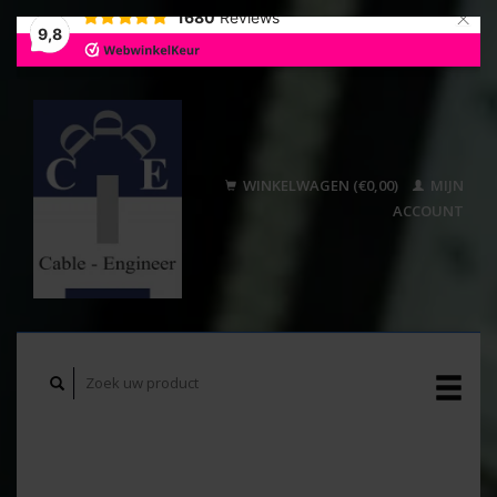
×
1680
Reviews
9,8
WINKELWAGEN (€0,00)
MIJN
ACCOUNT