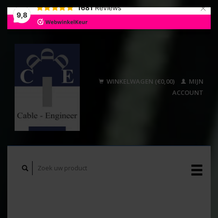
×
1681
Reviews
9,8
WINKELWAGEN (€0,00)
MIJN
ACCOUNT