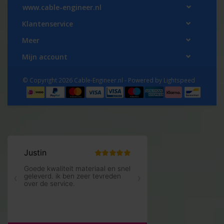
www.cable-engineer.nl
Klantenservice
Meer
Mijn account
© Copyright 2026 Cable-Engineer.nl - Powered by
Lightspeed