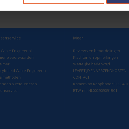
tenservice
Meer
 Cable-Engineer.nl
Reviews en beoordelingen
mene voorwaarden
Klachten en opmerkingen
laimer
Wettelijke bedenktijd
acybeleid Cable-Engineer.nl
LEVERTIJD EN VERZENDKOSTEN
almethoden
CONTACT
enden & retourneren
Kamer van Koophandel: 090401
tenservice
BTW-nr.: NL002909091B01