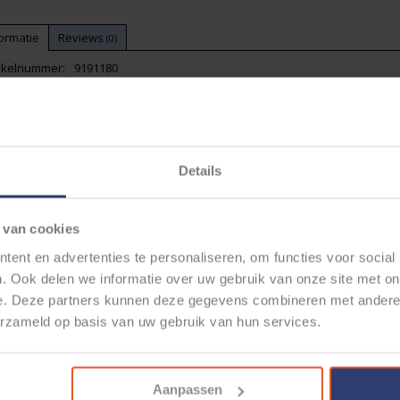
ormatie
Reviews
(0)
tikelnummer:
9191180
orraad:
6
IPEX bekledingstang - 180mm - Artikelnr.: 91 91 180
ofessionele bekledingstang / Upholstery pliers met speciale inkepingen
kledingsklemmen.
Details
 van cookies
ent en advertenties te personaliseren, om functies voor social
. Ook delen we informatie over uw gebruik van onze site met on
e. Deze partners kunnen deze gegevens combineren met andere i
erzameld op basis van uw gebruik van hun services.
Aanpassen