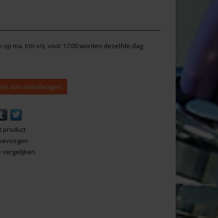
en op ma. t/m vrij. voor 17:00 worden dezelfde dag
en aan winkelwagen
t product
 toevoegen
vergelijken