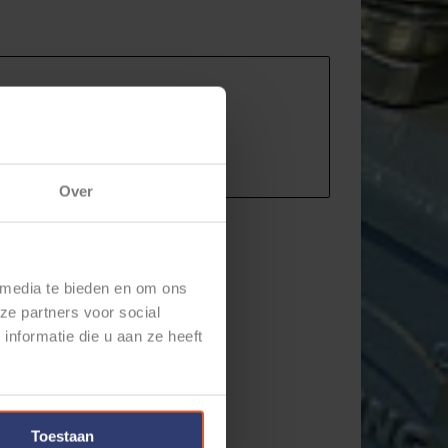
 voor de perfecte buiging van je
Over
 media te bieden en om ons
ze partners voor social
nformatie die u aan ze heeft
Toestaan