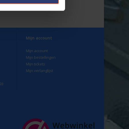
Mijn account
Mijn account
Mijn bestellingen
Mijn tickets
Mijn verlanglijst
93