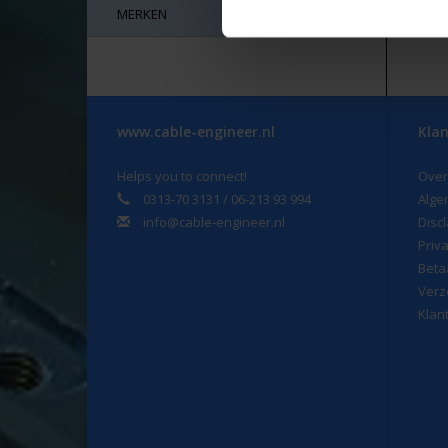
MERKEN
www.cable-engineer.nl
Klan
Helps you to connect!
Over
0313-70 3131 / 06-213 93 994
Alge
info@cable-engineer.nl
Disc
Priv
Beta
Verz
Klan