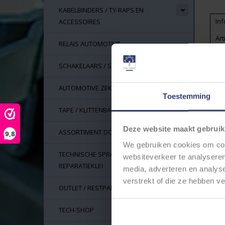
KABELBINDERS / TY-RAPS EN
Inf
ACCESSOIRES
Ar
RELAIS AUTOMOTIVE
Vo
KN
SCHAKELAARS / SWITCHES
Pr
AUTOMOTIVE ZEKERINGEN
be
Toestemming
TAPE / KLITTENBAND
Deze website maakt gebruik
ASSORTIMENT DOZEN
9,8
We gebruiken cookies om cont
TECHNISCHE SPRAYS, LIJM EN
websiteverkeer te analyseren
REPARATIEKLEI
media, adverteren en analys
verstrekt of die ze hebben v
OUTLET / RESTPARTIJEN
TECH-SHOP