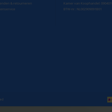
enden & retourneren
Kamer van Koophandel: 090401
tenservice
BTW-nr.: NL002909091B01
eed