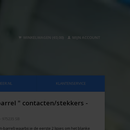
WINKELWAGEN (€0,00)
MIJN ACCOUNT
EER.NL
KLANTENSERVICE
rrel " contacten/stekkers -
- 975235 SB
arrel) waarbij je de eerste 2 lipjes om het blanke