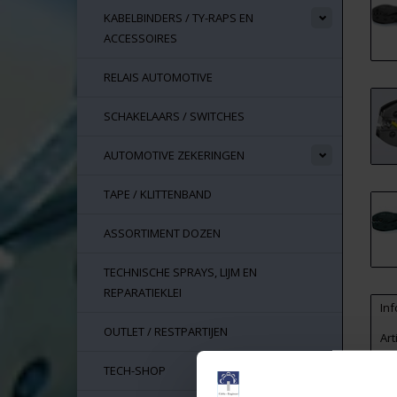
KABELBINDERS / TY-RAPS EN
ACCESSOIRES
RELAIS AUTOMOTIVE
SCHAKELAARS / SWITCHES
AUTOMOTIVE ZEKERINGEN
TAPE / KLITTENBAND
ASSORTIMENT DOZEN
TECHNISCHE SPRAYS, LIJM EN
REPARATIEKLEI
Inf
OUTLET / RESTPARTIJEN
Ar
Vo
TECH-SHOP
KN