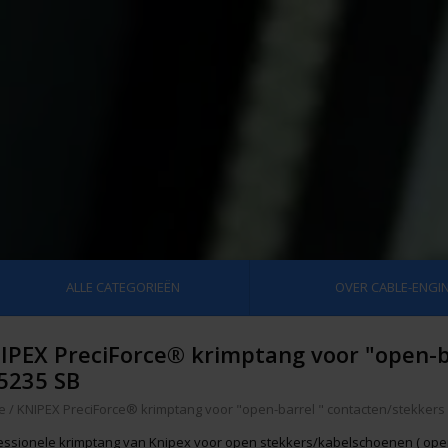
ALLE CATEGORIEËN
OVER CABLE-ENGIN
IPEX PreciForce® krimptang voor "open-ba
5235 SB
e
/
KNIPEX PreciForce® krimptang voor "open-barrel " contacten/stekkers 
essionele krimptang van Knipex voor open stekkers/kabelschoenen ( open-b