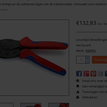
r krimpt en de achterste lipjes om de kabelisolatie. Gemaakt voor stekker
 meer...
€132,83
Incl. b
Levertijd: Bestelling
verstuurd.
Merk:
KNIPEX
+
Toevoeg
-
Email ons over di
Aan verlanglijst
Toevoegen om te 
Afdrukken