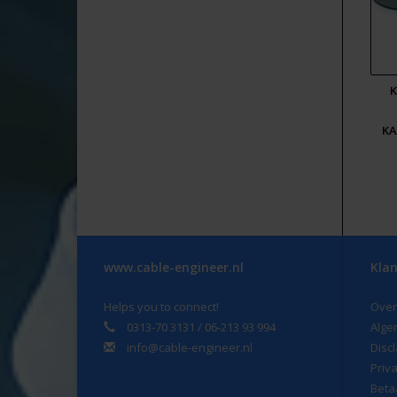
K
KA
www.cable-engineer.nl
Klan
Helps you to connect!
Over
0313-70 3131 / 06-213 93 994
Alge
info@cable-engineer.nl
Disc
Priv
Beta