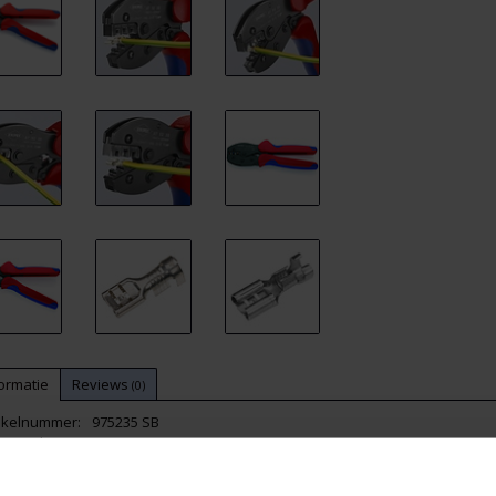
ormatie
Reviews
(0)
tikelnummer:
975235 SB
orraad:
4
IPEX PreciForce® krimptang voor "open-barrel " contacten/stekkers - 9