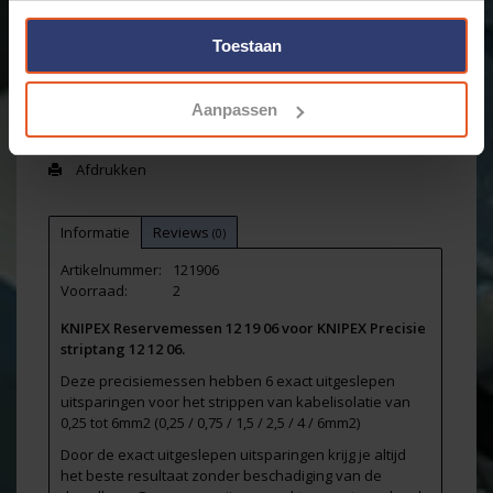
-
Toestaan
Email ons over dit product
Aanpassen
Aan verlanglijst toevoegen
Toevoegen om te vergelijken
Afdrukken
Informatie
Reviews
(0)
Artikelnummer:
121906
Voorraad:
2
KNIPEX Reservemessen 12 19 06 voor KNIPEX Precisie
striptang 12 12 06.
Deze precisiemessen hebben 6 exact uitgeslepen
uitsparingen voor het strippen van kabelisolatie van
0,25 tot 6mm2 (0,25 / 0,75 / 1,5 / 2,5 / 4 / 6mm2)
Door de exact uitgeslepen uitsparingen krijg je altijd
het beste resultaat zonder beschadiging van de