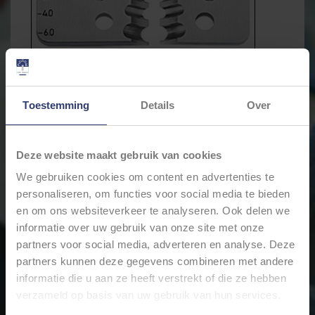
Toestemming
Details
Over
Deze website maakt gebruik van cookies
We gebruiken cookies om content en advertenties te
personaliseren, om functies voor social media te bieden
€55,92
Incl. btw
en om ons websiteverkeer te analyseren. Ook delen we
informatie over uw gebruik van onze site met onze
partners voor social media, adverteren en analyse. Deze
Levertijd: Bestellingen op ma. t/m vrij. voor 17:00 worden
partners kunnen deze gegevens combineren met andere
dezelfde dag verstuurd.
informatie die u aan ze heeft verstrekt of die ze hebben
Merk:
KNIPEX
verzameld op basis van uw gebruik van hun services.
+
Toevoegen aan winkelwagen