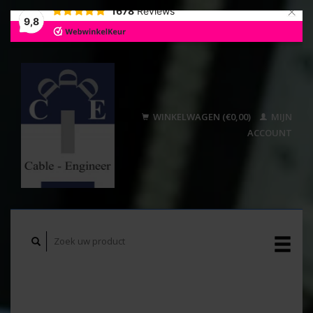
×
1678
Reviews
9,8
WINKELWAGEN (€0,00)
MIJN
ACCOUNT