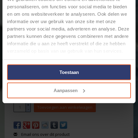
personaliseren, om functies voor social media te bieden
en om ons websiteverkeer te analyseren. Ook delen we
informatie over uw gebruik van onze site met onze
partners voor social media, adverteren en analyse. Deze
partners kunnen deze gegevens combineren met andere
informatie die u aan ze heeft verstrekt of die ze hebben
verzameld op basis van uw gebruik van hun services.
€111,68
Incl. btw
Toestaan
Levertijd: Bestellingen op ma. t/m vrij. voor 17:00 worden
dezelfde dag verstuurd.
Aanpassen
Merk:
KNIPEX
+
Toevoegen aan winkelwagen
-
Email ons over dit product