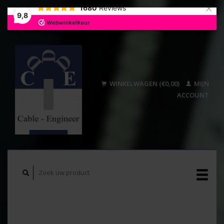
×
1680
Reviews
9,8
WINKELWAGEN (€0,00)
MIJN
ACCOUNT