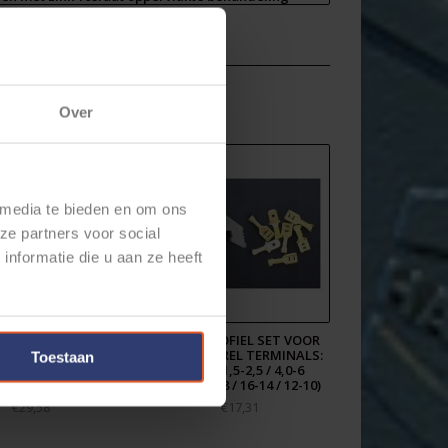
Over
 media te bieden en om ons
ze partners voor social
nformatie die u aan ze heeft
RIMPTANG 9" MET
KRIMP PROFIEL SET VOOR
LSYSTEEM VOOR
OPEN BARREL TERMINALS:
Toestaan
RSCHILLENDE
0,5-1,0 / 1,5-2,5 / 4,0-6
MPPROFIELEN
(AWG20-18 / 16-14 / 12-10)
€29,58
€17,31