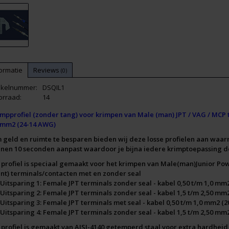
ormatie
Reviews
(0)
tikelnummer:
DSQIL1
orraad:
14
impprofiel (zonder tang) voor krimpen van Male (man) JPT / VAG / MCP 
5mm2 (24-14 AWG)
 geld en ruimte te besparen bieden wij deze losse profielen aan waar
nnen 10 seconden aanpast waardoor je bijna iedere krimptoepassing d
t profiel is speciaal gemaakt voor het krimpen van Male(man)Junior Po
int) terminals/contacten met en zonder seal
Uitsparing 1: Female JPT terminals zonder seal - kabel 0,50 t/m 1,0 mm
Uitsparing 2: Female JPT terminals zonder seal - kabel 1,5 t/m 2,50 mm
Uitsparing 3: Female JPT terminals met seal - kabel 0,50 t/m 1,0 mm2 (
Uitsparing 4: Female JPT terminals zonder seal - kabel 1,5 t/m 2,50 mm
t profiel is gemaakt van AISI-4140 getemperd staal voor extra hardhei