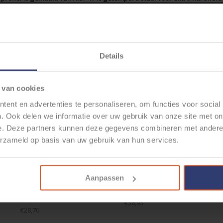
gen corrosie.
de in TAIWAN en voldoet aan REACH en RoHS regulering.
os profiel - zonder tang !
elateerde producten
Details
 van cookies
ent en advertenties te personaliseren, om functies voor social
. Ook delen we informatie over uw gebruik van onze site met on
e. Deze partners kunnen deze gegevens combineren met andere i
erzameld op basis van uw gebruik van hun services.
KRIMP PROFIEL VOOR
MULTI KRIMPTANG 10" MET
MULTI K
MALE JPT / VAG / MCP
WISSELSYSTEEM VOOR
WISSE
Aanpassen
TERMINALS MET EN
VERSCHILLENDE
VE
ONDER SEAL 0,50 T/M
KRIMPPROFIELEN
KRI
2,5MM2
€38,95
€28,70