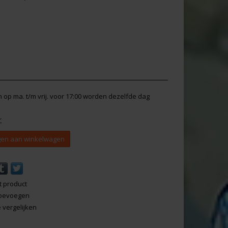
en op ma. t/m vrij. voor 17:00 worden dezelfde dag
r
en aan winkelwagen
t product
 toevoegen
vergelijken