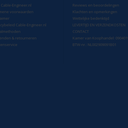
 Cable-Engineer.nl
Reviews en beoordelingen
mene voorwaarden
Klachten en opmerkingen
laimer
Wettelijke bedenktijd
acybeleid Cable-Engineer.nl
LEVERTIJD EN VERZENDKOSTEN
almethoden
CONTACT
enden & retourneren
Kamer van Koophandel: 090401
tenservice
BTW-nr.: NL002909091B01