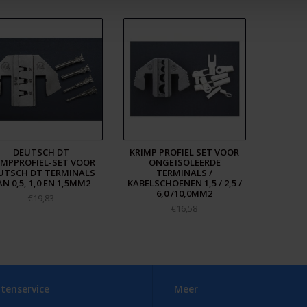
DEUTSCH DT
KRIMP PROFIEL SET VOOR
IMPPROFIEL-SET VOOR
ONGEÏSOLEERDE
UTSCH DT TERMINALS
TERMINALS /
AN 0,5, 1,0 EN 1,5MM2
KABELSCHOENEN 1,5 / 2,5 /
6,0 /10,0MM2
€19,83
€16,58
tenservice
Meer