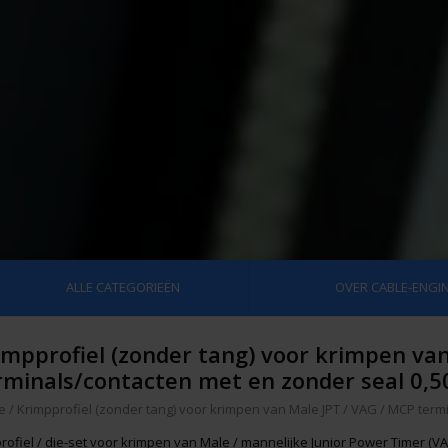
ALLE CATEGORIEËN
OVER CABLE-ENGIN
impprofiel (zonder tang) voor krimpen va
rminals/contacten met en zonder seal 0,
e
/
Krimpprofiel (zonder tang) voor krimpen van Male JPT / VAG / MCP term
profiel / die-set voor krimpen van Male / mannelijke Junior Power Timer (