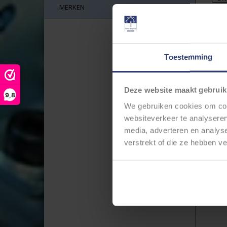
MERKEN
te
Ma
! L
Ger
Toestemming
Deze website maakt gebruik
9,8
We gebruiken cookies om cont
websiteverkeer te analyseren
media, adverteren en analys
verstrekt of die ze hebben v
FE
Z