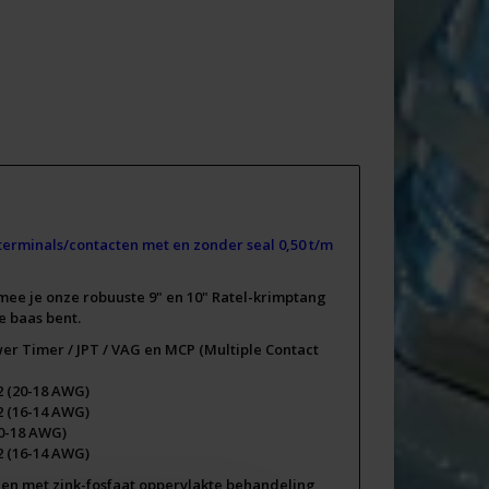
terminals/contacten met en zonder seal 0,50 t/m
mee je onze robuuste 9" en 10" Ratel-krimptang
e baas bent.
wer Timer / JPT / VAG en MCP (Multiple Contact
2 (20-18 AWG)
2 (16-14 AWG)
20-18 AWG)
2 (16-14 AWG)
d en met zink-fosfaat oppervlakte behandeling