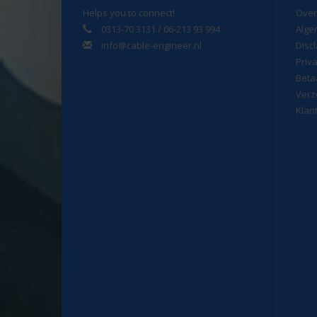
Helps you to connect!
Over
0313-70 3131 / 06-213 93 994
Alge
info@cable-engineer.nl
Disc
Priv
Beta
Verz
Klan