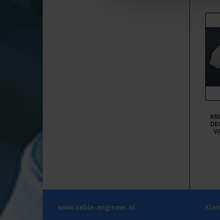
KR
DE
V
www.cable-engineer.nl
Klan