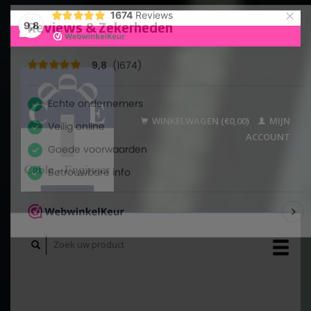
×
1674
Reviews
9,8
WINKELWAGEN (€0,00)
MIJN
ACCOUNT