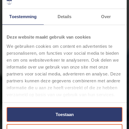
Toestemming
Details
Over
€24,64
Incl. btw
Deze website maakt gebruik van cookies
Levertijd: Bestellingen op ma. t/m vrij. voor 17:00 worden
We gebruiken cookies om content en advertenties te
dezelfde dag verstuurd.
personaliseren, om functies voor social media te bieden
Merk:
Molex
en om ons websiteverkeer te analyseren. Ook delen we
+
informatie over uw gebruik van onze site met onze
Toevoegen aan winkelwagen
-
partners voor social media, adverteren en analyse. Deze
partners kunnen deze gegevens combineren met andere
informatie die u aan ze heeft verstrekt of die ze hebben
Email ons over dit product
verzameld op basis van uw gebruik van hun services.
Aan verlanglijst toevoegen
Toevoegen om te vergelijken
Afdrukken
Toestaan