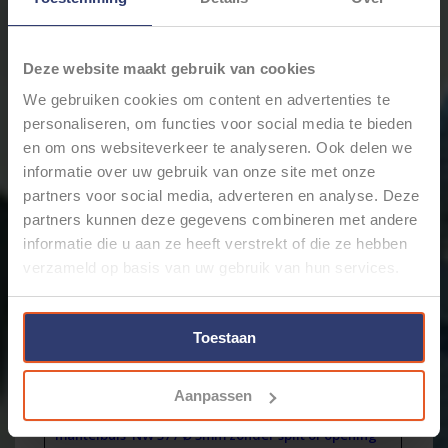
Levertijd: Bestellingen op ma. t/m vrij. voor 17:00 worden
dezelfde dag verstuurd.
Deze website maakt gebruik van cookies
Merk:
Schlemmer / Delfingen
We gebruiken cookies om content en advertenties te
+
Toevoegen aan winkelwagen
-
personaliseren, om functies voor social media te bieden
en om ons websiteverkeer te analyseren. Ook delen we
informatie over uw gebruik van onze site met onze
partners voor social media, adverteren en analyse. Deze
Email ons over dit product
partners kunnen deze gegevens combineren met andere
Aan verlanglijst toevoegen
informatie die u aan ze heeft verstrekt of die ze hebben
Toevoegen om te vergelijken
verzameld op basis van uw gebruik van hun services.
Afdrukken
Informatie
Reviews
(0)
Toestaan
Artikelnummer:
1949237 /01
Voorraad:
100
Aanpassen
Schlemmer / Delfingen Flexibele ribbelbuis of
mantelbuis NW 37 / Ø 3mm zonder split of opening