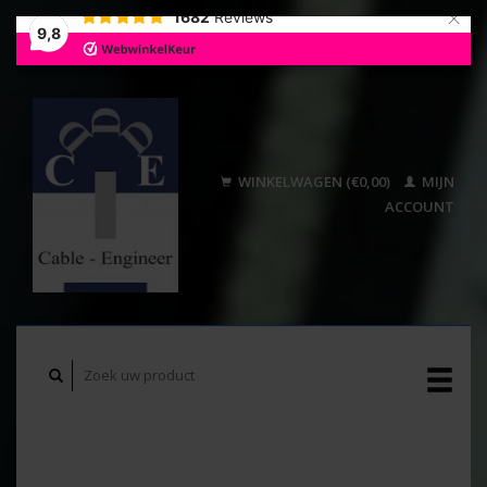
×
1682
Reviews
9,8
WINKELWAGEN (€0,00)
MIJN
ACCOUNT