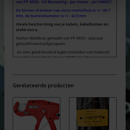
van PP-MOD - UV Bestendig - per meter - pn:1949237
De binnen diameter van deze mantelbuis is +/- 36,7
mm, de buitendiameter is +/- 42,0 mm
Ideale bescherming van je kabels, kabelbomen en
elektronica.
Sterke ribbelbuis gemaakt van PP-MOD - speciaal
gemodificeerd polypropeen
en zeer goed bestand tegen invloeden van buitenaf,
zeer hoge stootbelasting en UV-Bestendig
Deze ribbelbuizen zijn gemaakt van gemodificeerd
polypropeen en daardoor zeer flexibel waardoor je
snel en makkelijk werkt met deze buizen.
Gerelateerde producten
Dit materiaal is geschikt om te gebruiken bij
tempraturen van
-40°C en + 135°C
. Het smeltpunt van
dit materiaal ligt ver boven 250°C
De binnen diameter van deze mantelbuis is +/- 36,7
mm, de buitendiameter is +/- 42,0 mm
Kwaliteitsproduct voor industrieel gebruik uit
Duitsland!