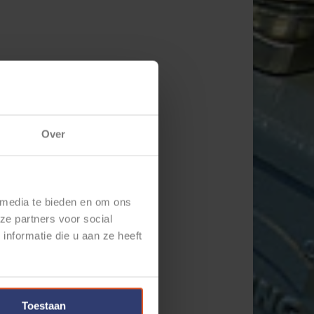
Over
 media te bieden en om ons
ze partners voor social
nformatie die u aan ze heeft
Toestaan