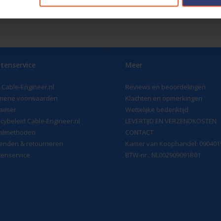
tenservice
Meer
 Cable-Engineer.nl
Reviews en beoordelingen
mene voorwaarden
Klachten en opmerkingen
laimer
Wettelijke bedenktijd
acybeleid Cable-Engineer.nl
LEVERTIJD EN VERZENDKOSTEN
almethoden
CONTACT
enden & retourneren
Kamer van Koophandel: 090401
tenservice
BTW-nr.: NL002909091B01