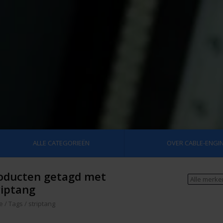
ALLE CATEGORIEËN
OVER CABLE-ENGIN
oducten getagd met
riptang
e
/
Tags
/
striptang