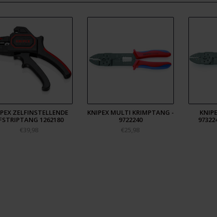
IPEX ZELFINSTELLENDE
KNIPEX MULTI KRIMPTANG -
KNIP
FSTRIPTANG 1262180
9722240
97322
€39,98
€25,98