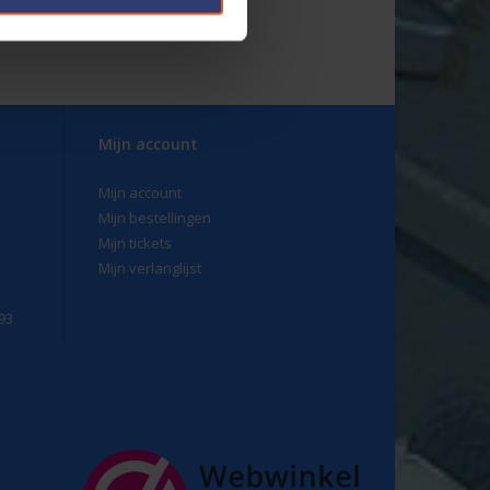
Mijn account
Mijn account
Mijn bestellingen
Mijn tickets
Mijn verlanglijst
93