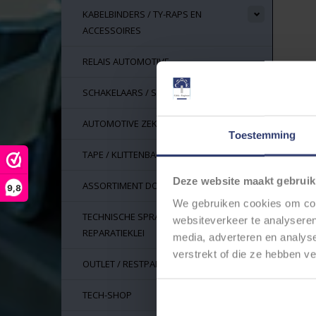
KABELBINDERS / TY-RAPS EN
ACCESSOIRES
RELAIS AUTOMOTIVE
SCHAKELAARS / SWITCHES
AUTOMOTIVE ZEKERINGEN
Toestemming
TAPE / KLITTENBAND
Deze website maakt gebruik
ASSORTIMENT DOZEN
9,8
We gebruiken cookies om cont
TECHNISCHE SPRAYS, LIJM EN
websiteverkeer te analyseren
REPARATIEKLEI
media, adverteren en analys
verstrekt of die ze hebben v
OUTLET / RESTPARTIJEN
TECH-SHOP