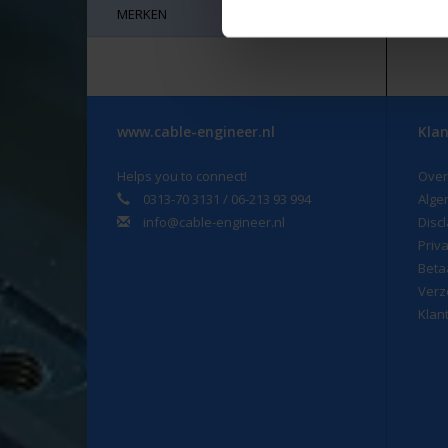
MERKEN
www.cable-engineer.nl
Klan
Helps you to connect!
Over
0313-70 3131 / 06-213 93 994
Alge
info@cable-engineer.nl
Disc
Priv
Beta
Verz
Klan