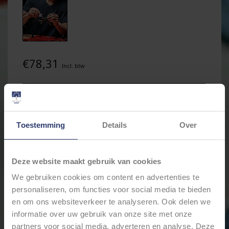
€78,31
Incl. btw
Levertijd: Bestellingen op ma. t/m vrij. voor 17:00 worden
dezelfde dag verstuurd.
Merk:
WELLER
Toestemming
Details
Over
+
Toevoegen aan winkelwagen
-
Deze website maakt gebruik van cookies
We gebruiken cookies om content en advertenties te
Email ons over dit product
personaliseren, om functies voor social media te bieden
Aan verlanglijst toevoegen
en om ons websiteverkeer te analyseren. Ook delen we
Toevoegen om te vergelijken
informatie over uw gebruik van onze site met onze
Afdrukken
partners voor social media, adverteren en analyse. Deze