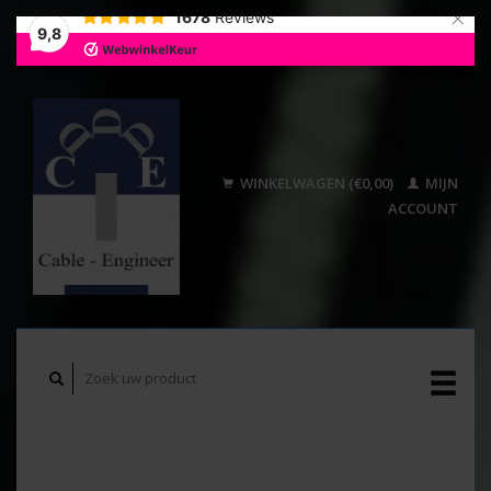
×
1678
Reviews
9,8
WINKELWAGEN (€0,00)
MIJN
ACCOUNT