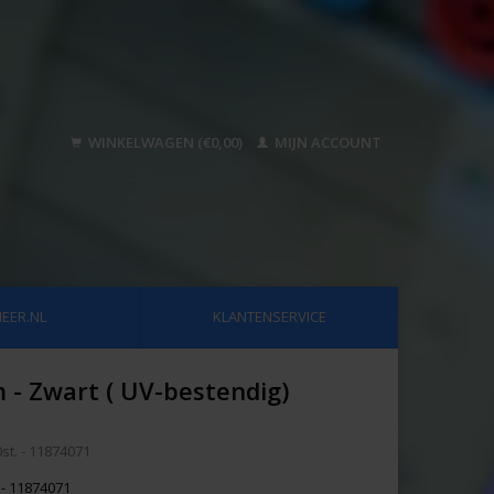
WINKELWAGEN (€0,00)
MIJN ACCOUNT
EER.NL
KLANTENSERVICE
 - Zwart ( UV-bestendig)
st. - 11874071
 - 11874071