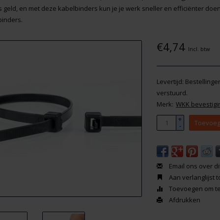
 is geld, en met deze kabelbinders kun je je werk sneller en efficiënter do
binders.
€4,74
Incl. btw
Levertijd: Bestelling
verstuurd.
Merk:
WKK bevestigi
+
Toevoeg
-
Email ons over di
Aan verlanglijst
Toevoegen om te 
Afdrukken