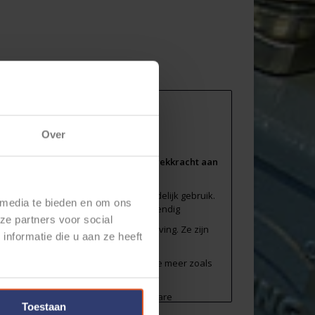
Over
 - 11874071
aturen van -40°C en + 85°C, kunnen trekkracht aan
mide 6.6 en ontworpen voor herhaaldelijk gebruik.
 media te bieden en om ons
ijn. In de kleur zwart zijn ze UV-bestendig
ze partners voor social
elbinders zijn geschikt voor elke omgeving. Ze zijn
nformatie die u aan ze heeft
aanbrengen en aanpassen. Geen gedoe meer zoals
 het onderhoud. Met de WKK Hersluitbare
Toestaan