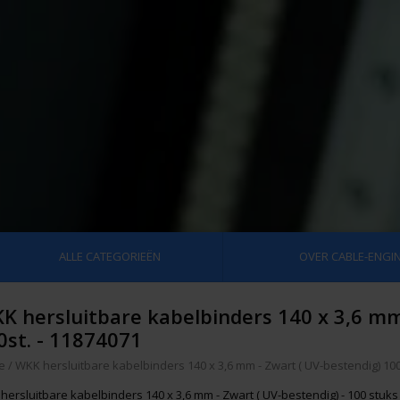
ALLE CATEGORIEËN
OVER CABLE-ENGIN
K hersluitbare kabelbinders 140 x 3,6 mm
0st. - 11874071
e
/
WKK hersluitbare kabelbinders 140 x 3,6 mm - Zwart ( UV-bestendig) 100
hersluitbare kabelbinders 140 x 3,6 mm - Zwart ( UV-bestendig) - 100 stuks