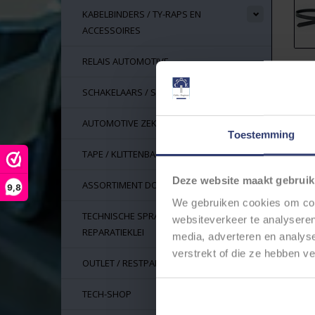
KABELBINDERS / TY-RAPS EN
ACCESSOIRES
RELAIS AUTOMOTIVE
Inf
SCHAKELAARS / SWITCHES
Ar
Vo
AUTOMOTIVE ZEKERINGEN
Toestemming
WK
TAPE / KLITTENBAND
WK
va
Deze website maakt gebruik
ASSORTIMENT DOZEN
9,8
De
We gebruiken cookies om cont
Dit
TECHNISCHE SPRAYS, LIJM EN
websiteverkeer te analyseren
Of 
REPARATIEKLEI
media, adverteren en analys
ver
verstrekt of die ze hebben v
OUTLET / RESTPARTIJEN
Da
met
TECH-SHOP
Een
Ka