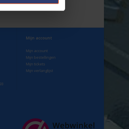
oen. Geen verspilde tijd met het knippen en
tuks
Mijn account
Mijn account
Mijn bestellingen
Mijn tickets
Mijn verlanglijst
93