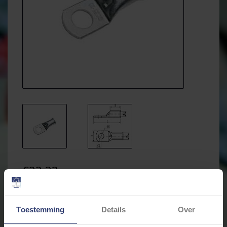
€22,33
Incl. btw
* Stukprijs: €2,33 / Stuk
Toestemming
Details
Over
Levertijd: 7 dagen