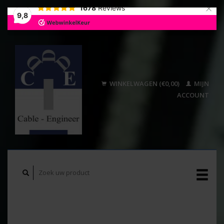
×
1678
Reviews
9,8
WINKELWAGEN (€0,00)
MIJN
ACCOUNT