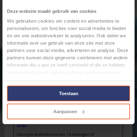
Merk:
Cable-Engineer
Deze website maakt gebruik van cookies
+
Toevoegen aan winkelwagen
-
We gebruiken cookies om content en advertenties te
personaliseren, om functies voor social media te bieden
en om ons websiteverkeer te analyseren. Ook delen we
Email ons over dit product
informatie over uw gebruik van onze site met onze
Aan verlanglijst toevoegen
partners voor social media, adverteren en analyse. Deze
Toevoegen om te vergelijken
partners kunnen deze gegevens combineren met andere
Afdrukken
informatie die u aan ze heeft verstrekt of die ze hebben
verzameld op basis van uw gebruik van hun services.
Informatie
Reviews
(0)
Artikelnummer:
GC70-10-10st.
Toestaan
Voorraad:
7
Stukprijs:
€2,33 / Stuk
Aanpassen
Buiskabelschoen/perskabelschoen / kabeloog M10
met inspectie-gat voor draden van 70,0mm2 - 10
stuks
Deze perskabelschoenen / kabelogen of