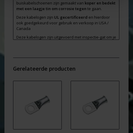
buiskabelschoenen zijn gemaakt van
koper en bedekt
met een laagje tin om corrosie tegen
te gaan.
Deze kabelogen zijn
UL gecertificeerd
en hierdoor
ook goedgekeurd voor gebruik en verkoop in USA /
Canada
Deze kabelogen zijn uitgevoerd met inspectie-gat om je
werk te controleren.
Afmeting van deze M10 kabelogen voor kabel van 70
mm2 ( zie Foto 2 )
Ø E
= 10,3 mm
Gerelateerde producten
W
= 22,5 mm
L
= 52,4 mm
B
= 21,5 mm
D
= 15,0 mm
D1
= 12,0 mm
Verpakt per 10 stuks in zakje - hierdoor kan het
makkelijker per brievenbuspakket verstuurd worden
en scheelt in de kosten.